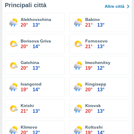
Principali città
Altre città
Alekhovschina
Babino
20°
13°
21°
13°
Borisova Griva
Fornosovo
20°
14°
21°
13°
Gatchina
Imochenitsy
20°
13°
19°
12°
Ivangorod
Kingisepp
19°
14°
20°
13°
Kirishi
Kirovsk
21°
13°
20°
13°
Klimovo
Koltushi
20°
12°
19°
14°