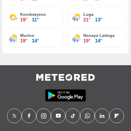
Kondratyevo
Luga
19°
11°
21°
13°
Murino
Novaya Ladoga
19°
14°
19°
14°