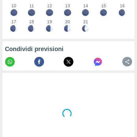
re e
10
11
12
13
14
15
16
e i
tilizzare
17
18
19
20
21
ati per la
e dei
.
Condividi previsioni
izzazione
azione
o la
e del
vo,
à e
i
zzati,
one delle
ni dei
 e degli
 ricerche
ico,
di