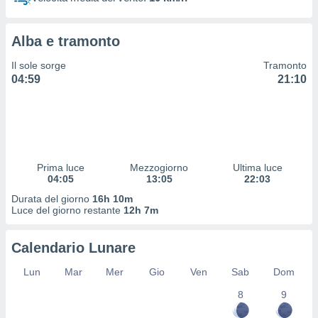
 profili
lezione
cità
Alba e tramonto
izzata,
fili per
Il sole sorge
Tramonto
04:59
21:10
izzazione
nuti,
 profili
lezione
uti
zzati,
Prima luce
Mezzogiorno
Ultima luce
 le
04:05
13:05
22:03
ni degli
 misurare
Durata del giorno
16h 10m
zioni dei
Luce del giorno restante
12h 7m
,
ere il
Calendario Lunare
so
Lun
Mar
Mer
Gio
Ven
Sab
Dom
he o la
ione di
8
9
enienti
diverse,