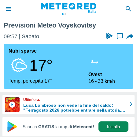
Previsioni Meteo Voyskovitsy
tiva
rivacy
09:57
Sabato
...
ti di
net
Nubi sparse
net)
17°
i
 da
nisti per
Ovest
 che le
Temp. percepita 17°
16
33 km/h
ioni
iano di
È
Ultim'ora.
Luca Lombroso non vede la fine del caldo:
 a
"Ferragosto 2026 potrebbe entrare nella storia.
ito Web
Ecco perché."
do le
opzioni:
Scarica
GRATIS
la app di
Meteored!
Installa
 i