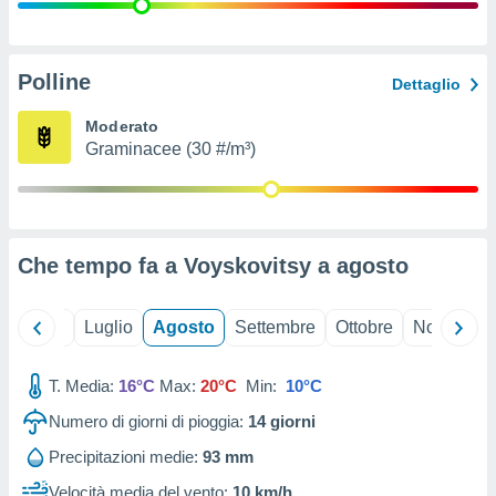
ioni
" o
tra
sui cookie
o sito
Polline
Dettaglio
Moderato
nostri
Graminacee (30 #/m³)
mo il
te
ento dei
Che tempo fa a Voyskovitsy a
agosto
re
ioni su
vo e/o
Giugno
Luglio
Agosto
Settembre
Ottobre
Novembre
i,
 dati
er la
T. Media:
16°C
Max:
20°C
Min:
10°C
 della
Numero di giorni di pioggia:
14
giorni
à, creare
r la
Precipitazioni medie:
93 mm
à
izzata,
Velocità media del vento:
10 km/h