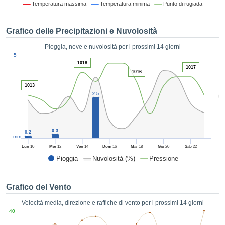
Temperatura massima
Temperatura minima
Punto di rugiada
ie e
edi
tamente
Grafico delle Precipitazioni e Nuvolosità
blicità
Pioggia, neve e nuvolosità per i prossimi 14 giorni
tale
1
5
lizzata,
ACCETTA
1018
1017
 sulle
1016
E
azioni
CONTINUA
1013
 tramite
2.5
5
ie o
e simili,
IMPOSTAZIONI
ente di
iare la
0.3
0.2
tività per
mm
uare a
Lun
10
Mer
12
Ven
14
Dom
16
Mar
18
Gio
20
Sab
22
contenuti
Pioggia
Nuvolosità (%)
Pressione
levati
ard di
à senza
Grafico del Vento
costo.
Velocità media, direzione e raffiche di vento per i prossimi 14 giorni
clic sul
40
 "Accetta