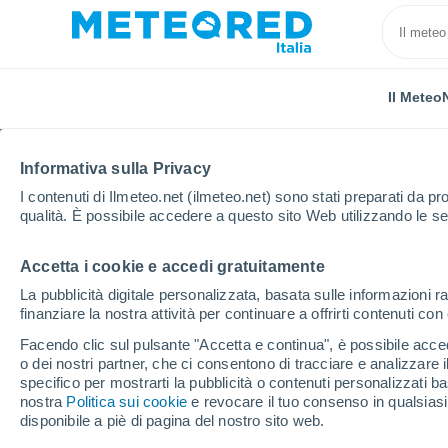
Il Meteo
Informativa sulla Privacy
I contenuti di Ilmeteo.net (ilmeteo.net) sono stati preparati da pro
qualità. È possibile accedere a questo sito Web utilizzando le se
Accetta i cookie e accedi gratuitamente
Home
Regno Unito
Sud Est Inghilterra
Whitchu
La pubblicità digitale personalizzata, basata sulle informazioni ra
finanziare la nostra attività per continuare a offrirti contenuti co
Previsioni Meteo Whit
Facendo clic sul pulsante "Accetta e continua", è possibile accede
o dei nostri partner, che ci consentono di tracciare e analizzare
12:33
Venerdì
specifico per mostrarti la pubblicità o contenuti personalizzati b
nostra
Politica sui cookie
e revocare il tuo consenso in qualsia
disponibile a piè di pagina del nostro sito web.
Sereno