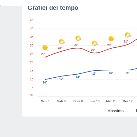
Grafici del tempo
45
40
35
31°
28°
30
28°
26°
26°
25
23°
20
15
15°
15°
15°
13°
10
12°
10°
5
°C
Ven
7
Sab
8
Dom
9
Lun
10
Mar
11
Mer
12
Massimo