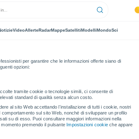
Notizie
Video
Allerte
Radar
Mappe
Satelliti
Modelli
Mondo
Sci
fessionisti per garantire che le informazioni offerte siano di
guenti opzioni:
rch
ccolte tramite cookie o tecnologie simili, ci consente di
n elevati standard di qualità senza alcun costo.
church (Buckinghamshire)
re al sito Web accettando l'installazione di tutti i cookie, nostri
 il comportamento sul sito Web, nonché di sviluppare un profilo
...
asati su di esso. Puoi consultare maggiori informazioni nella
si momento premendo il pulsante
Impostazioni cookie
che appare
Per ora
Cielo sereno nelle prossime ore