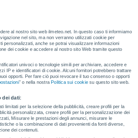
edere al nostro sito web ilmeteo.net. In questo caso ti informiamo
avigazione nel sito, ma non verranno utilizzati cookie per
i personalizzati, anche se potrai visualizzare informazioni
azione dei cookie e accedere al nostro sito Web tramite questo
tificatori univoci o tecnologie simili per archiviare, accedere e
zzi IP e identificatori di cookie. Alcuni fornitori potrebbero trattare
 puoi opporti. Per fare ciò puoi revocare il tuo consenso o opporti
adar di pioggia
Satelliti
Modelli
ostazioni
" o nella nostra
Politica sui cookie
su questo sito web.
 dei dati:
Lunedì
Martedì
Mercoledì
Giovedi
 limitati per la selezione della pubblicità, creare profili per la
bblicità personalizzata, creare profili per la personalizzazione dei
10 Ago
11 Ago
12 Ago
13 Ago
izzati, Misurare le prestazioni degli annunci, misurare le
istiche o la combinazione di dati provenienti da fonti diverse,
ezione dei contenuti.