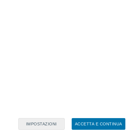
Calendario Lunare
Lun
Mar
Mer
Gio
Ven
Sab
Dom
7
8
9
10
11
12
13
14
15
16
17
18
19
20
IMPOSTAZIONI
ACCETTA E CONTINUA