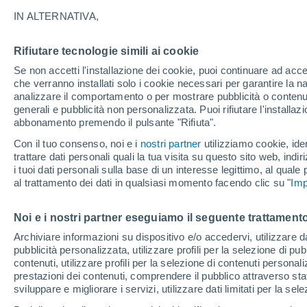
21°
IN ALTERNATIVA,
Rifiutare tecnologie simili ai cookie
UV
6 Alto
Se non accetti l'installazione dei cookie, puoi continuare ad acc
Temp. percepita 21°
FPS
15-25
che verranno installati solo i cookie necessari per garantire la n
analizzare il comportamento o per mostrare pubblicità o contenut
generali e pubblicità non personalizzata. Puoi rifiutare l'install
abbonamento premendo il pulsante "Rifiuta".
Ultim'ora.
L’estate non cambia rotta: caldo fino a metà
Con il tuo consenso, noi e i
nostri partner
utilizziamo cookie, iden
agosto, svolta possibile solo a fine mese
trattare dati personali quali la tua visita su questo sito web, indiri
i tuoi dati personali sulla base di un interesse legittimo, al quale
Il Meteo 1 - 7
Attualità
Mappa della Temperatura
R
al trattamento dei dati in qualsiasi momento facendo clic su "
Imp
Noi e i nostri partner eseguiamo il seguente trattamento
Domani
Domenica
Oggi
Archiviare informazioni su dispositivo e/o accedervi, utilizzare dati
pubblicità personalizzata, utilizzare profili per la selezione di pu
8 Ago
9 Ago
7 Ago
contenuti, utilizzare profili per la selezione di contenuti personal
prestazioni dei contenuti, comprendere il pubblico attraverso stat
sviluppare e migliorare i servizi, utilizzare dati limitati per la sel