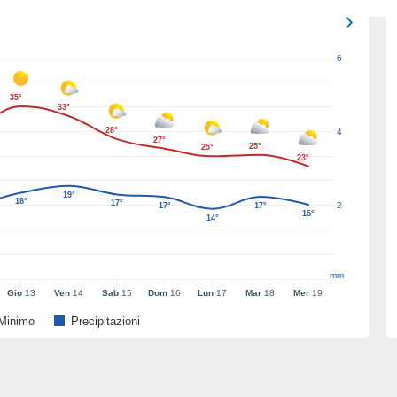
6
35°
33°
28°
4
27°
25°
25°
23°
19°
18°
17°
2
17°
17°
15°
14°
mm
Gio
13
Ven
14
Sab
15
Dom
16
Lun
17
Mar
18
Mer
19
Minimo
Precipitazioni