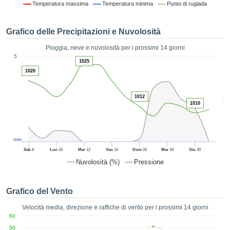
Temperatura massima
Temperatura minima
Punto di rugiada
ie e
edi
tamente
Grafico delle Precipitazioni e Nuvolosità
blicità
Pioggia, neve e nuvolosità per i prossimi 14 giorni
tale
1
5
lizzata,
1025
ACCETTA
 sulle
1020
E
azioni
CONTINUA
 tramite
1012
5
ie o
1010
e simili,
IMPOSTAZIONI
ente di
iare la
tività per
mm
uare a
Sab
8
Lun
10
Mer
12
Ven
14
Dom
16
Mar
18
Gio
20
contenuti
Nuvolosità (%)
Pressione
levati
ard di
à senza
Grafico del Vento
costo.
Velocità media, direzione e raffiche di vento per i prossimi 14 giorni
clic sul
60
 "Accetta
50