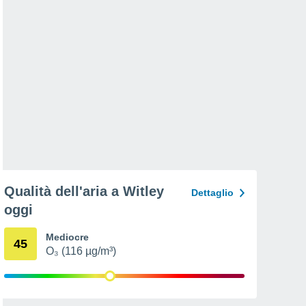
Qualità dell'aria a Witley
Dettaglio
oggi
Mediocre
45
O₃ (116 µg/m³)