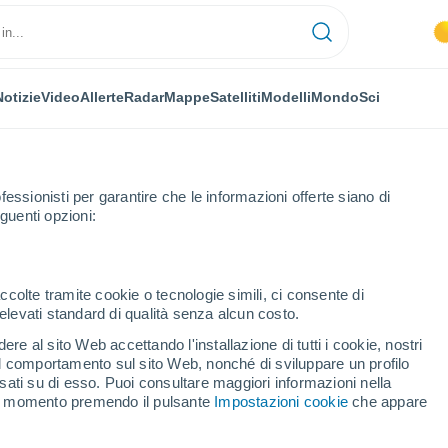
Notizie
Video
Allerte
Radar
Mappe
Satelliti
Modelli
Mondo
Sci
fessionisti per garantire che le informazioni offerte siano di
guenti opzioni:
ccolte tramite cookie o tecnologie simili, ci consente di
n elevati standard di qualità senza alcun costo.
y
re al sito Web accettando l'installazione di tutti i cookie, nostri
 il comportamento sul sito Web, nonché di sviluppare un profilo
...
asati su di esso. Puoi consultare maggiori informazioni nella
si momento premendo il pulsante
Impostazioni cookie
che appare
Per ora
Cielo sereno nelle prossime ore