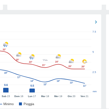
7.5
32°
5
25°
24°
23°
21°
20°
20°
2.5
19°
17°
14°
14°
13°
12°
0.6
0.5
11°
mm
Sab
15
Dom
16
Lun
17
Mar
18
Mer
19
Gio
20
Ven
21
Minimo
Pioggia