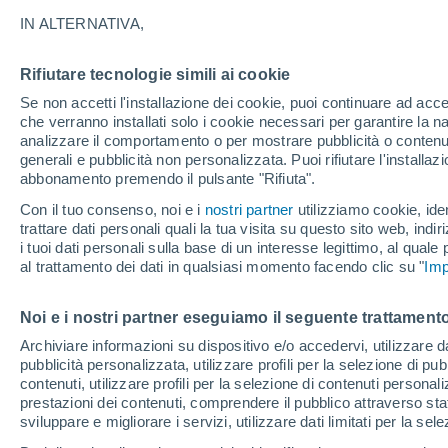
19°
IN ALTERNATIVA,
Rifiutare tecnologie simili ai cookie
Nord-est
Se non accetti l'installazione dei cookie, puoi continuare ad acc
Temp. percepita 19°
4
-
11 km/h
che verranno installati solo i cookie necessari per garantire la n
analizzare il comportamento o per mostrare pubblicità o contenut
generali e pubblicità non personalizzata. Puoi rifiutare l'install
abbonamento premendo il pulsante "Rifiuta".
Ultim'ora.
Meteo, tendenza di lungo termine: arrivano
Con il tuo consenso, noi e i
nostri partner
utilizziamo cookie, iden
conferme, la svolta dopo Ferragosto
trattare dati personali quali la tua visita su questo sito web, indiri
i tuoi dati personali sulla base di un interesse legittimo, al quale
Il Meteo 1 - 7
Attualità
Mappa di nuvolosità
Radar 
al trattamento dei dati in qualsiasi momento facendo clic su "
Imp
Noi e i nostri partner eseguiamo il seguente trattamento
Domani
Martedì
M
Oggi
Archiviare informazioni su dispositivo e/o accedervi, utilizzare dati
pubblicità personalizzata, utilizzare profili per la selezione di pu
10 Ago
11 Ago
9 Ago
contenuti, utilizzare profili per la selezione di contenuti personal
prestazioni dei contenuti, comprendere il pubblico attraverso stat
sviluppare e migliorare i servizi, utilizzare dati limitati per la sel