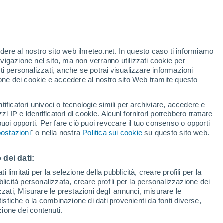
edere al nostro sito web ilmeteo.net. In questo caso ti informiamo
avigazione nel sito, ma non verranno utilizzati cookie per
i personalizzati, anche se potrai visualizzare informazioni
azione dei cookie e accedere al nostro sito Web tramite questo
tificatori univoci o tecnologie simili per archiviare, accedere e
zzi IP e identificatori di cookie. Alcuni fornitori potrebbero trattare
 puoi opporti. Per fare ciò puoi revocare il tuo consenso o opporti
di pioggia
Satelliti
Modelli
ostazioni
" o nella nostra
Politica sui cookie
su questo sito web.
 dei dati:
ercoledì
Giovedi
Venerdì
Sabato
 limitati per la selezione della pubblicità, creare profili per la
bblicità personalizzata, creare profili per la personalizzazione dei
12 Ago
13 Ago
14 Ago
15 Ago
izzati, Misurare le prestazioni degli annunci, misurare le
istiche o la combinazione di dati provenienti da fonti diverse,
ezione dei contenuti.
40%