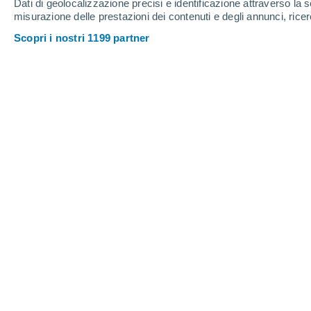
Dati di geolocalizzazione precisi e identificazione attraverso la s
misurazione delle prestazioni dei contenuti e degli annunci, ricer
27°
/
15°
27°
/
14°
30°
/
14°
Scopri i nostri 1199 partner
13
-
29
km/h
17
-
35
km/h
12
20
-
40
km/h
Meteo Witley oggi
, 9 agosto
Nubi sparse
19°
08:00
T. Percepita
19°
Sereno
23°
09:00
T. Percepita
25°
Sereno
25°
10:00
T. Percepita
26°
Sereno
27°
11:00
T. Percepita
26°