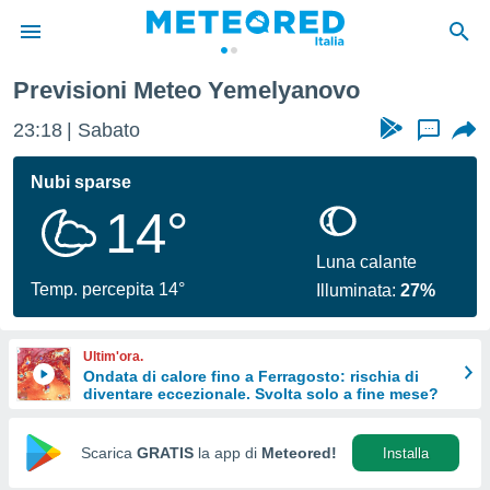
Previsioni Meteo Yemelyanovo
tiva
rivacy
23:18
Sabato
...
ti di
net
Nubi sparse
net)
14°
i
 da
nisti per
Luna calante
 che le
Temp. percepita 14°
Illuminata:
27%
ioni
iano di
È
Ultim'ora.
Ondata di calore fino a Ferragosto: rischia di
 a
diventare eccezionale. Svolta solo a fine mese?
ito Web
do le
opzioni:
Scarica
GRATIS
la app di
Meteored!
Installa
 i