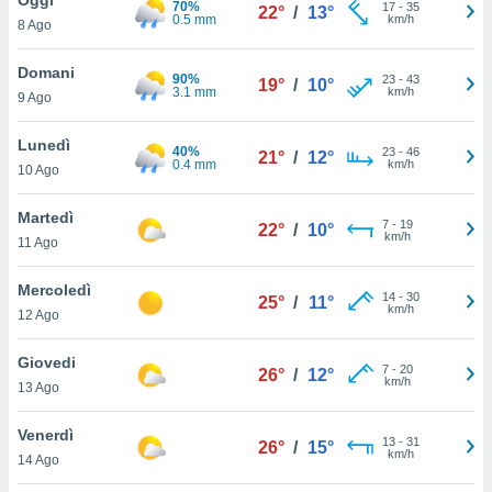
70%
a", è
17
-
35
22°
/
13°
0.5 mm
km/h
8 Ago
al sito
ettando
Domani
90%
23
-
43
19°
/
10°
zione di
3.1 mm
km/h
9 Ago
okie,
dei nostri
Lunedì
40%
23
-
46
che ci
21°
/
12°
0.4 mm
km/h
10 Ago
no di
 e
e il
Martedì
7
-
19
22°
/
10°
amento
km/h
11 Ago
 Web,
i
Mercoledì
14
-
30
re un
25°
/
11°
km/h
12 Ago
pecifico
arti la
Giovedi
à o
7
-
20
26°
/
12°
km/h
i
13 Ago
zzati
 di esso.
Venerdì
13
-
31
sultare
26°
/
15°
km/h
14 Ago
oni nella