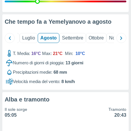
ioni
" o
tra
sui cookie
o sito
Che tempo fa a Yemelyanovo a
agosto
nostri
Giugno
Luglio
Agosto
Settembre
Ottobre
Novembre
mo il
T. Media:
16°C
Max:
21°C
Min:
10°C
te
ento dei
Numero di giorni di pioggia:
13
giorni
Precipitazioni medie:
68 mm
re
ioni su
Velocità media del vento:
8 km/h
vo e/o
i,
 dati
Alba e tramonto
er la
 della
Il sole sorge
Tramonto
à, creare
05:05
20:43
r la
à
izzata,