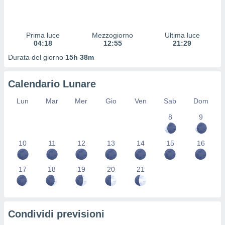
 profili
lezione
cità
izzata,
Prima luce
Mezzogiorno
Ultima luce
fili per
04:18
12:55
21:29
Durata del giorno
15h 38m
izzazione
nuti,
 profili
Calendario Lunare
lezione
uti
Lun
Mar
Mer
Gio
Ven
Sab
Dom
zzati,
8
9
 le
ni degli
 misurare
10
11
12
13
14
15
16
zioni dei
,
ere il
17
18
19
20
21
so
he o la
ione di
Condividi previsioni
enienti
diverse,