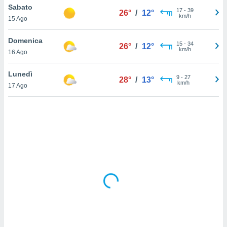
Sabato
17
-
39
26°
/
12°
km/h
sui cookie
15 Ago
e il tuo
 in
Domenica
15
-
34
26°
/
12°
km/h
16 Ago
o
 il
Lunedì
9
-
27
28°
/
13°
km/h
azioni
17 Ago
kie
re
le a piè
 del
to web.
ATIVA,
e
gie
i cookie
ccetti
zione dei