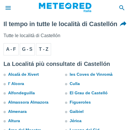
Il tempo in tutte le località di Castellón
tiva
rivacy
Tutte le località di Castellón
ti di
net
A - F
G - S
T - Z
net)
i
 da
La Localitá più consultate di Castellón
nisti per
 che le
Alcalà de Xivert
les Coves de Vinromà
ioni
l' Alcora
Culla
iano di
È
Alfondeguilla
El Grau de Castelló
 a
Almassora Almazora
Figueroles
ito Web
Almenara
Gaibiel
do le
opzioni:
Altura
Jérica
 i