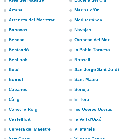
Ares del Maestre
Lucena del Cid
e
Artana
Marina d'Or
amente
Atzeneta del Maestrat
Mediterráneo
cità
Barracas
Navajas
izzata,
ACCETTA
Benasal
Oropesa del Mar
ulle
E
ioni
Benicarló
la Pobla Tornesa
CONTINUA
tramite
Benlloch
Rossell
e simili,
IMPOSTAZIONI
Betxí
San Jorge Sant Jordi
nte di
e la
Borriol
Sant Mateu
tività per
Cabanes
Soneja
re a
ontenuti
Càlig
El Toro
ti
 di
Canet lo Roig
les Useres Useras
senza
Castellfort
la Vall d'Uixó
sto.
Cervera del Maestre
Vilafamés
clic sul
 "Accetta