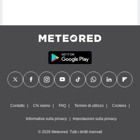
sui cookie
e il tuo
 in
o
 il
azioni
kie
re
le a piè
 del
to web.
ATIVA,
Contatto
Chi siamo
FAQ
Termini di utilizzo
Cookies
e
gie
Informativa sulla privacy
Impostazioni sulla privacy
i cookie
© 2026 Meteored. Tutti i diritti riservati
ccetti
zione dei