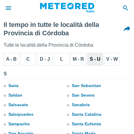
Il tempo in tutte le località della
tiva
Provincia di Córdoba
rivacy
ti di
Tutte le località della Provincia di Córdoba
net
net)
A - B
C
D - J
L
M - R
S - U
V - W
i
 da
nisti per
S
 che le
ioni
Saira
San Sebastian
iano di
È
Saldan
San Severo
 a
Salsacate
Sanabria
ito Web
Salsipuedes
Santa Catalina
do le
opzioni:
Sampacho
Santa Eufemia
 i
San Agustin
Santa María