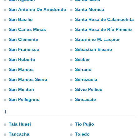
e
San Antonio De Arredondo
Santa Monica
amente
San Basilio
Santa Rosa de Calamuchita
cità
San Carlos Minas
Santa Rosa de Río Primero
izzata,
San Clemente
Saturnino M. Laspiur
ACCETTA
ulle
E
ioni
San Francisco
Sebastian Elcano
CONTINUA
tramite
San Huberto
Seeber
e simili,
IMPOSTAZIONI
San Marcos
Serrano
nte di
e la
San Marcos Sierra
Serrezuela
tività per
San Meliton
Silvio Pellico
re a
ontenuti
San Pellegrino
Sinsacate
ti
 di
T
senza
sto.
Tala Huasi
Tio Pujio
clic sul
Tancacha
Toledo
 "Accetta