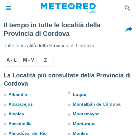
Il tempo in tutte le località della
tiva
Provincia di Cordova
rivacy
ti di
Tutte le località della Provincia di Cordova
net
net)
A - L
M - V
Z
i
 da
nisti per
La Localitá più consultate della Provincia di
 che le
Cordova
ioni
iano di
Albendín
Luque
È
Alcaracejos
Montalbán de Córdoba
 a
ito Web
Alcolea
Montemayor
do le
opzioni:
Almedinilla
Monturque
Almodóvar del Río
Moriles
 i