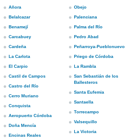
e
Añora
Obejo
amente
Belalcazar
Palenciana
cità
Benamejí
Palma del Río
Carcabuey
Pedro Abad
izzata,
ACCETTA
ulle
E
Cardeña
Peñarroya-Pueblonuevo
ioni
CONTINUA
tramite
La Carlota
Priego de Córdoba
e simili,
El Carpio
La Rambla
IMPOSTAZIONI
nte di
Castil de Campos
San Sebastián de los
e la
Ballesteros
tività per
Castro del Río
re a
Santa Eufemia
ontenuti
Cerro Muriano
ti
Santaella
Conquista
 di
Torrecampo
senza
Aeropuerto Córdoba
sto.
Valsequillo
Doña Mencía
clic sul
La Victoria
 "Accetta
Encinas Reales