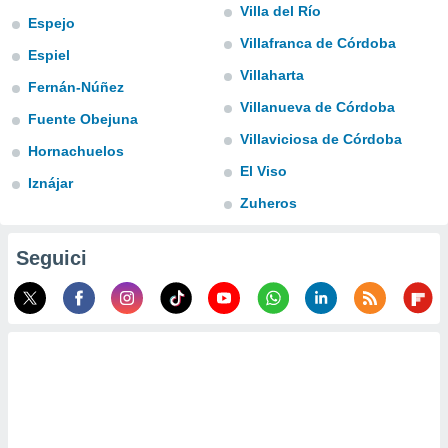
a", è
Villa del Río
Espejo
Villafranca de Córdoba
al sito
Espiel
ettando
Villaharta
zione di
Fernán-Núñez
okie,
Villanueva de Córdoba
Fuente Obejuna
dei nostri
Villaviciosa de Córdoba
che ci
Hornachuelos
no di
El Viso
 e
Iznájar
e il
Zuheros
amento
 Web,
i
Seguici
re un
pecifico
arti la
à o
i
zzati
 di esso.
sultare
oni nella