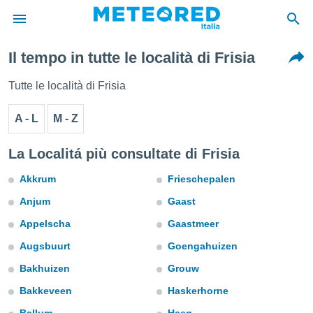
Il tempo in tutte le località di Frisia
tiva
rivacy
Tutte le località di Frisia
ti di
net
A - L
M - Z
net)
i
 da
La Localitá più consultate di Frisia
nisti per
 che le
Akkrum
Frieschepalen
ioni
Anjum
Gaast
iano di
È
Appelscha
Gaastmeer
 a
Augsbuurt
Goengahuizen
ito Web
Bakhuizen
Grouw
do le
opzioni:
Bakkeveen
Haskerhorne
 i