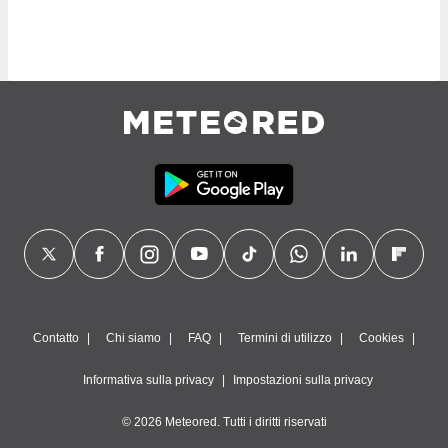
sui cookie
e il tuo
 in
o
 il
azioni
kie
re
le a piè
 del
to web.
ATIVA,
Contatto
Chi siamo
FAQ
Termini di utilizzo
Cookies
e
gie
Informativa sulla privacy
Impostazioni sulla privacy
i cookie
© 2026 Meteored. Tutti i diritti riservati
ccetti
zione dei