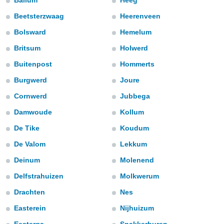
Ballum
Heeg
e
Beetsterzwaag
Heerenveen
amente
Bolsward
Hemelum
cità
Britsum
Holwerd
izzata,
ACCETTA
Buitenpost
Hommerts
ulle
E
ioni
Burgwerd
Joure
CONTINUA
tramite
Cornwerd
Jubbega
e simili,
IMPOSTAZIONI
Damwoude
Kollum
nte di
e la
De Tike
Koudum
tività per
De Valom
Lekkum
re a
ontenuti
Deinum
Molenend
ti
 di
Delfstrahuizen
Molkwerum
senza
Drachten
Nes
sto.
Easterein
Nijhuizum
clic sul
 "Accetta