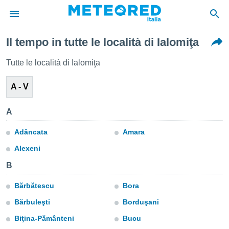
Il tempo in tutte le località di Ialomiţa
tiva
rivacy
Tutte le località di Ialomiţa
ti di
net
A - V
net)
i
 da
A
nisti per
 che le
Adâncata
Amara
ioni
Alexeni
iano di
È
B
 a
Bărbătescu
Bora
ito Web
do le
Bărbuleşti
Borduşani
opzioni:
Biţina-Pământeni
Bucu
 i