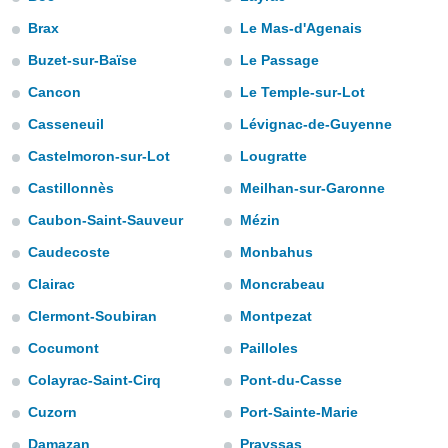
e
Brax
Le Mas-d'Agenais
amente
Buzet-sur-Baïse
Le Passage
cità
Cancon
Le Temple-sur-Lot
izzata,
Casseneuil
Lévignac-de-Guyenne
ACCETTA
ulle
E
Castelmoron-sur-Lot
Lougratte
ioni
CONTINUA
tramite
Castillonnès
Meilhan-sur-Garonne
e simili,
IMPOSTAZIONI
Caubon-Saint-Sauveur
Mézin
nte di
Caudecoste
Monbahus
e la
tività per
Clairac
Moncrabeau
re a
ontenuti
Clermont-Soubiran
Montpezat
ti
 di
Cocumont
Pailloles
senza
Colayrac-Saint-Cirq
Pont-du-Casse
sto.
Cuzorn
Port-Sainte-Marie
clic sul
 "Accetta
Damazan
Prayssas