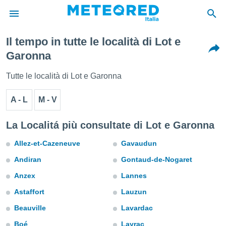
Il tempo in tutte le località di Lot e
tiva
Garonna
rivacy
ti di
Tutte le località di Lot e Garonna
net
net)
A - L
M - V
i
 da
nisti per
La Localitá più consultate di Lot e Garonna
 che le
ioni
Allez-et-Cazeneuve
Gavaudun
iano di
È
Andiran
Gontaud-de-Nogaret
Anzex
Lannes
 a
ito Web
Astaffort
Lauzun
do le
opzioni:
Beauville
Lavardac
Boé
Layrac
 i