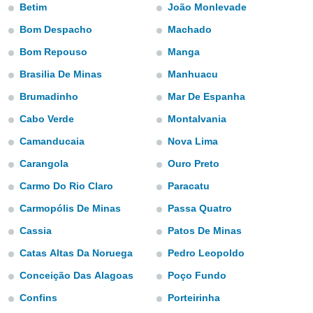
Betim
João Monlevade
e
Bom Despacho
Machado
amente
Bom Repouso
Manga
cità
Brasilia De Minas
Manhuacu
izzata,
ACCETTA
Brumadinho
Mar De Espanha
ulle
E
ioni
CONTINUA
Cabo Verde
Montalvania
tramite
Camanducaia
Nova Lima
e simili,
IMPOSTAZIONI
nte di
Carangola
Ouro Preto
e la
Carmo Do Rio Claro
Paracatu
tività per
re a
Carmopólis De Minas
Passa Quatro
ontenuti
ti
Cassia
Patos De Minas
 di
Catas Altas Da Noruega
Pedro Leopoldo
senza
sto.
Conceição Das Alagoas
Poço Fundo
clic sul
Confins
Porteirinha
 "Accetta