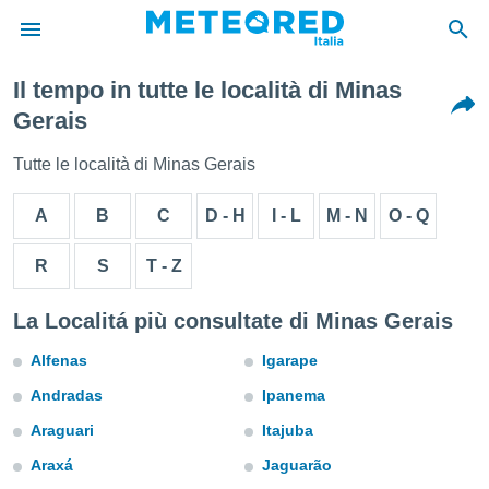
Il tempo in tutte le località di Minas
tiva
Gerais
rivacy
ti di
Tutte le località di Minas Gerais
net
net)
A
B
C
D - H
I - L
M - N
O - Q
i
 da
nisti per
R
S
T - Z
 che le
ioni
La Localitá più consultate di Minas Gerais
iano di
È
Alfenas
Igarape
 a
Andradas
Ipanema
ito Web
do le
Araguari
Itajuba
opzioni:
Araxá
Jaguarão
 i