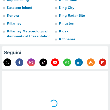
Katatota Island
King City
sui cookie
e il tuo
Kenora
King Radar Site
 in
Killarney
Kingston
o
Killarney Meteorological
Kiosk
 il
Aeronautical Presentation
Kitchener
azioni
kie
re
Seguici
le a piè
 del
to web.
ATIVA,
e
gie
i cookie
ccetti
zione dei