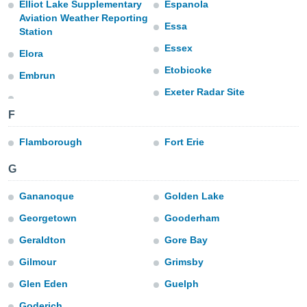
Elliot Lake Supplementary
Espanola
e
Aviation Weather Reporting
Essa
Station
amente
Essex
Elora
cità
Etobicoke
Embrun
izzata,
ACCETTA
Exeter Radar Site
ulle
E
ioni
F
CONTINUA
tramite
Flamborough
Fort Erie
e simili,
IMPOSTAZIONI
nte di
G
e la
tività per
Gananoque
Golden Lake
re a
ontenuti
Georgetown
Gooderham
ti
 di
Geraldton
Gore Bay
senza
Gilmour
Grimsby
sto.
Glen Eden
Guelph
clic sul
 "Accetta
Goderich