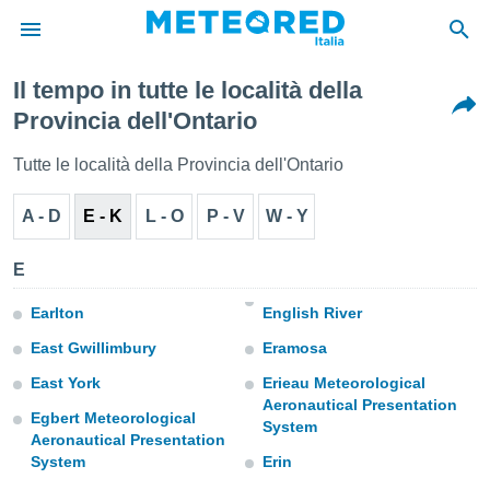
Il tempo in tutte le località della
tiva
Provincia dell'Ontario
rivacy
ti di
Tutte le località della Provincia dell'Ontario
net
net)
A - D
E - K
L - O
P - V
W - Y
i
 da
nisti per
E
 che le
ioni
Earlton
English River
iano di
È
East Gwillimbury
Eramosa
 a
East York
Erieau Meteorological
ito Web
Aeronautical Presentation
Egbert Meteorological
do le
System
Aeronautical Presentation
opzioni:
System
Erin
 i