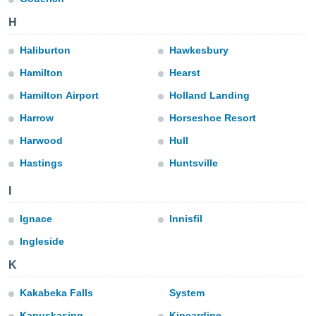
a", è
H
al sito
ettando
Haliburton
Hawkesbury
zione di
okie,
Hamilton
Hearst
dei nostri
Hamilton Airport
Holland Landing
che ci
no di
Harrow
Horseshoe Resort
 e
e il
Harwood
Hull
amento
Hastings
Huntsville
 Web,
i
I
re un
pecifico
Ignace
Innisfil
arti la
à o
Ingleside
i
zzati
K
 di esso.
sultare
Kakabeka Falls
System
oni nella
Kapuskasing
Kincardine