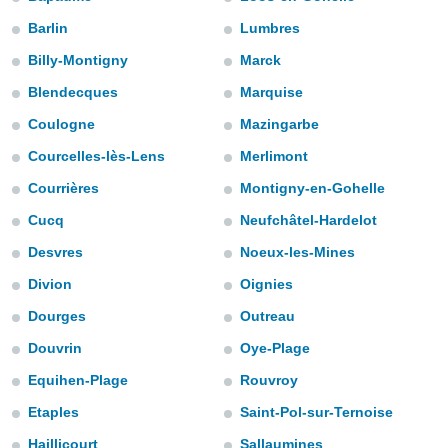
e
Barlin
Lumbres
amente
Billy-Montigny
Marck
cità
Blendecques
Marquise
izzata,
Coulogne
Mazingarbe
ACCETTA
ulle
E
Courcelles-lès-Lens
Merlimont
ioni
CONTINUA
tramite
Courrières
Montigny-en-Gohelle
e simili,
IMPOSTAZIONI
Cucq
Neufchâtel-Hardelot
nte di
Desvres
Noeux-les-Mines
e la
tività per
Divion
Oignies
re a
ontenuti
Dourges
Outreau
ti
 di
Douvrin
Oye-Plage
senza
Equihen-Plage
Rouvroy
sto.
Etaples
Saint-Pol-sur-Ternoise
clic sul
 "Accetta
Haillicourt
Sallaumines