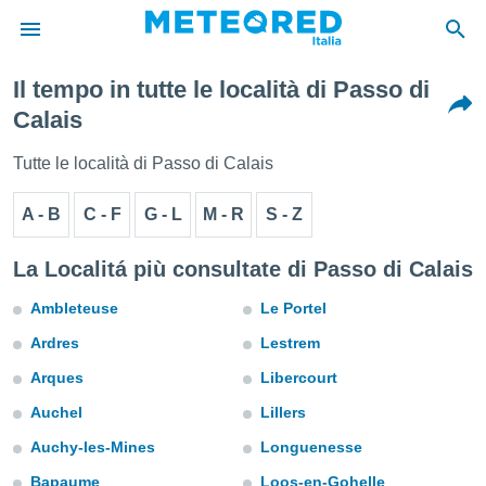
Il tempo in tutte le località di Passo di
tiva
Calais
rivacy
ti di
Tutte le località di Passo di Calais
net
net)
A - B
C - F
G - L
M - R
S - Z
i
 da
nisti per
La Localitá più consultate di Passo di Calais
 che le
ioni
Ambleteuse
Le Portel
iano di
È
Ardres
Lestrem
Arques
Libercourt
 a
ito Web
Auchel
Lillers
do le
opzioni:
Auchy-les-Mines
Longuenesse
Bapaume
Loos-en-Gohelle
 i