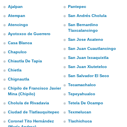
e
Ajalpan
Pantepec
amente
Atempan
San Andrés Cholula
cità
Atencingo
San Bernardino
Tlaxcalancingo
Ayotoxco de Guerrero
izzata,
ACCETTA
ulle
San Jose Acateno
E
Casa Blanca
ioni
CONTINUA
San Juan Cuautlancingo
tramite
Chapulco
San Juan Ixcaquixtla
e simili,
Chiautla De Tapia
IMPOSTAZIONI
nte di
San Juan Xiutetelco
Chietla
e la
San Salvador El Seco
tività per
Chignautla
re a
Tecamachalco
ontenuti
Chipilo de Francisco Javier
ti
Mina (Chipilo)
Tepeyahualco
 di
Cholula de Rivadavia
Tetela De Ocampo
senza
sto.
Ciudad de Tlatlauquitepec
Texmelucan
clic sul
Coronel Tito Hernández
Tlachichuca
 "Accetta
(María Andrea)