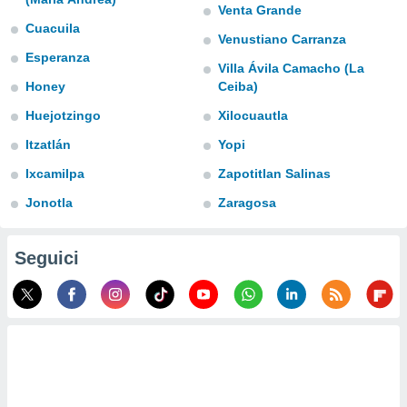
a", è
Venta Grande
Cuacuila
Venustiano Carranza
al sito
Esperanza
ettando
Villa Ávila Camacho (La
zione di
Honey
Ceiba)
okie,
dei nostri
Huejotzingo
Xilocuautla
che ci
no di
Itzatlán
Yopi
 e
Ixcamilpa
Zapotitlan Salinas
e il
amento
Jonotla
Zaragosa
 Web,
i
re un
Seguici
pecifico
arti la
à o
i
zzati
 di esso.
sultare
oni nella