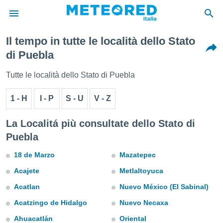
Il tempo in tutte le località dello Stato
tiva
di Puebla
rivacy
ti di
Tutte le località dello Stato di Puebla
net
net)
1 - H
I - P
S - U
V - Z
i
 da
nisti per
La Localitá più consultate dello Stato di
 che le
Puebla
ioni
iano di
18 de Marzo
Mazatepec
È
Acajete
Metlaltoyuca
 a
ito Web
Acatlan
Nuevo México (El Sabinal)
do le
opzioni:
Acatzingo de Hidalgo
Nuevo Necaxa
Ahuacatlán
Oriental
 i