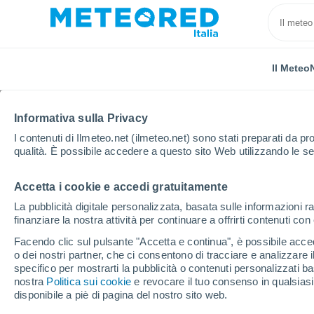
Il Meteo
Informativa sulla Privacy
I contenuti di Ilmeteo.net (ilmeteo.net) sono stati preparati da pro
qualità. È possibile accedere a questo sito Web utilizzando le se
Accetta i cookie e accedi gratuitamente
Home
Russia
Ciuvascia
Località
La pubblicità digitale personalizzata, basata sulle informazioni ra
finanziare la nostra attività per continuare a offrirti contenuti co
Il tempo in tutte le loca
Facendo clic sul pulsante "Accetta e continua", è possibile accede
o dei nostri partner, che ci consentono di tracciare e analizzare
Tutte le località della Ciuvascia
specifico per mostrarti la pubblicità o contenuti personalizzati b
nostra
Politica sui cookie
e revocare il tuo consenso in qualsia
A - Y
disponibile a piè di pagina del nostro sito web.