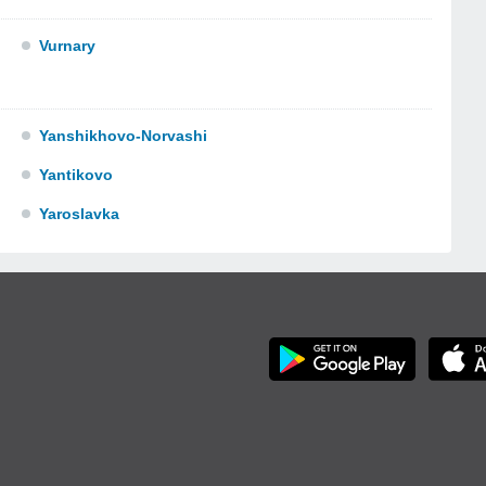
Vurnary
Yanshikhovo-Norvashi
Yantikovo
Yaroslavka