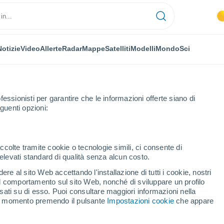
Notizie
Video
Allerte
Radar
Mappe
Satelliti
Modelli
Mondo
Sci
fessionisti per garantire che le informazioni offerte siano di
guenti opzioni:
ccolte tramite cookie o tecnologie simili, ci consente di
n elevati standard di qualità senza alcun costo.
lità della Ciuvascia
re al sito Web accettando l'installazione di tutti i cookie, nostri
 il comportamento sul sito Web, nonché di sviluppare un profilo
asati su di esso. Puoi consultare maggiori informazioni nella
si momento premendo il pulsante
Impostazioni cookie
che appare