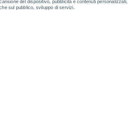
cansione del dispositivo, pubblicità e contenuti personalizzati,
che sul pubblico, sviluppo di servizi.
Konar
Krasnye Chetai
Novocheboksarsk
Novye Aybesi