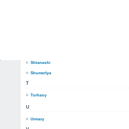
P
Pinero
S
Salanchik
Shemursha
Shtanashi
Shumerlya
T
Torhany
U
Urmary