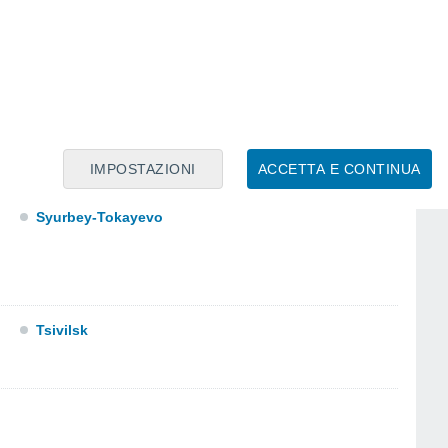
Poretskoye
Sredniye Kibechi
IMPOSTAZIONI
ACCETTA E CONTINUA
Syresi
Syurbey-Tokayevo
Tsivilsk