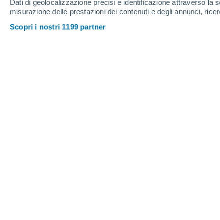
Dati di geolocalizzazione precisi e identificazione attraverso la s
Ikkovo
misurazione delle prestazioni dei contenuti e degli annunci, ricer
K
Scopri i nostri 1199 partner
Kanash
Kirya
Komsomolskoye
M
Mirenki
N
Napolnye Kotyaki
Norvash-Shiga
O
Orinino