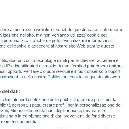
Anyutino
Azim-Sirma
edere al nostro sito web ilmeteo.net. In questo caso ti informiamo
avigazione nel sito, ma non verranno utilizzati cookie per
i personalizzati, anche se potrai visualizzare informazioni
azione dei cookie e accedere al nostro sito Web tramite questo
Bolshoy Sundyr
tificatori univoci o tecnologie simili per archiviare, accedere e
zzi IP e identificatori di cookie. Alcuni fornitori potrebbero trattare
 puoi opporti. Per fare ciò puoi revocare il tuo consenso o opporti
Churachiki
ostazioni
" o nella nostra
Politica sui cookie
su questo sito web.
 dei dati:
 limitati per la selezione della pubblicità, creare profili per la
bblicità personalizzata, creare profili per la personalizzazione dei
izzati, Misurare le prestazioni degli annunci, misurare le
istiche o la combinazione di dati provenienti da fonti diverse,
ezione dei contenuti.
Ishlei