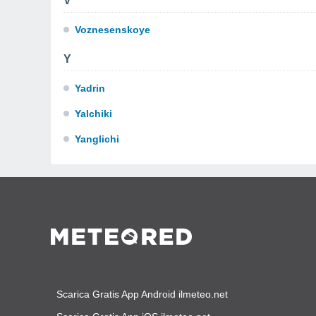
V
Voznesenskoye
Y
Yadrin
Yalchiki
Yanglichi
Scarica Gratis App Android ilmeteo.net