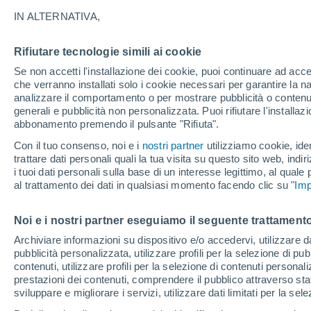
A
IN ALTERNATIVA,
Alatyr
Rifiutare tecnologie simili ai cookie
Alikovo
Se non accetti l'installazione dei cookie, puoi continuare ad acc
che verranno installati solo i cookie necessari per garantire la n
B
analizzare il comportamento o per mostrare pubblicità o contenut
generali e pubblicità non personalizzata. Puoi rifiutare l'install
abbonamento premendo il pulsante "Rifiuta".
Batyrevo
Con il tuo consenso, noi e i
nostri partner
utilizziamo cookie, iden
C
trattare dati personali quali la tua visita su questo sito web, indiri
i tuoi dati personali sulla base di un interesse legittimo, al quale
Cheboksary
al trattamento dei dati in qualsiasi momento facendo clic su "
Imp
G
Noi e i nostri partner eseguiamo il seguente trattamento
Archiviare informazioni su dispositivo e/o accedervi, utilizzare dati
Gart
pubblicità personalizzata, utilizzare profili per la selezione di pu
I
contenuti, utilizzare profili per la selezione di contenuti personal
prestazioni dei contenuti, comprendere il pubblico attraverso stat
sviluppare e migliorare i servizi, utilizzare dati limitati per la sel
Ibresi