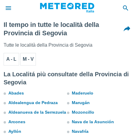
Il tempo in tutte le località della
tiva
Provincia di Segovia
rivacy
ti di
Tutte le località della Provincia di Segovia
net
net)
A - L
M - V
i
 da
nisti per
La Localitá più consultate della Provincia di
 che le
Segovia
ioni
iano di
Abades
Maderuelo
È
Aldealengua de Pedraza
Marugán
 a
ito Web
Aldeanueva de la Serrezuela
Mozoncillo
do le
opzioni:
Arcones
Nava de la Asunción
Ayllón
Navafría
 i