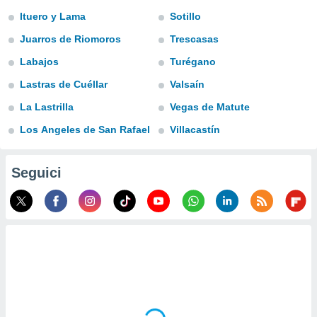
a", è
Ituero y Lama
Sotillo
al sito
Juarros de Riomoros
Trescasas
ettando
zione di
Labajos
Turégano
okie,
Lastras de Cuéllar
Valsaín
dei nostri
che ci
La Lastrilla
Vegas de Matute
no di
 e
Los Angeles de San Rafael
Villacastín
e il
amento
 Web,
Seguici
i
re un
pecifico
arti la
à o
i
zzati
 di esso.
sultare
oni nella