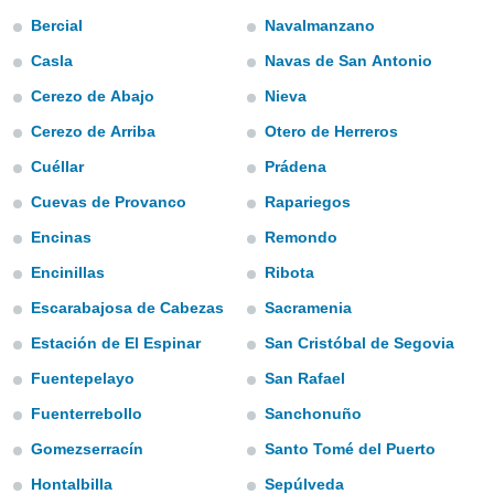
e
Bercial
Navalmanzano
amente
Casla
Navas de San Antonio
cità
Cerezo de Abajo
Nieva
Cerezo de Arriba
Otero de Herreros
izzata,
ACCETTA
ulle
E
Cuéllar
Prádena
ioni
CONTINUA
tramite
Cuevas de Provanco
Rapariegos
e simili,
Encinas
Remondo
IMPOSTAZIONI
nte di
Encinillas
Ribota
e la
tività per
Escarabajosa de Cabezas
Sacramenia
re a
ontenuti
Estación de El Espinar
San Cristóbal de Segovia
ti
Fuentepelayo
San Rafael
 di
senza
Fuenterrebollo
Sanchonuño
sto.
Gomezserracín
Santo Tomé del Puerto
clic sul
 "Accetta
Hontalbilla
Sepúlveda