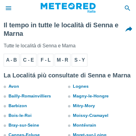
Il tempo in tutte le località di Senna e
tiva
Marna
rivacy
ti di
Tutte le località di Senna e Marna
net
net)
A - B
C - E
F - L
M - R
S - Y
i
 da
nisti per
La Localitá più consultate di Senna e Marna
 che le
ioni
Avon
Lognes
iano di
È
Bailly-Romainvilliers
Magny-le-Hongre
Barbizon
Mitry-Mory
 a
ito Web
Bois-le-Roi
Moissy-Cramayel
do le
opzioni:
Bray-sur-Seine
Montévrain
Cannes-Ecluse
Moret-sur-Loing
 i