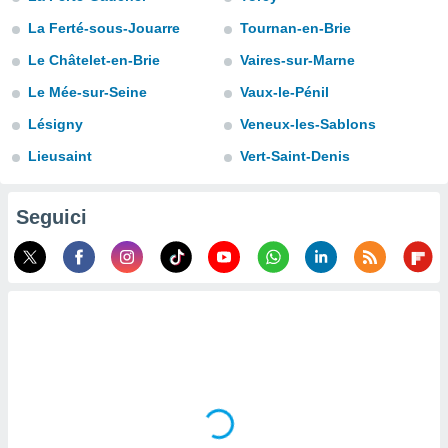
a", è
La Ferté-sous-Jouarre
Tournan-en-Brie
al sito
Le Châtelet-en-Brie
Vaires-sur-Marne
ettando
zione di
Le Mée-sur-Seine
Vaux-le-Pénil
okie,
dei nostri
Lésigny
Veneux-les-Sablons
che ci
Lieusaint
Vert-Saint-Denis
no di
 e
e il
Seguici
amento
 Web,
i
re un
pecifico
arti la
à o
i
zzati
 di esso.
sultare
oni nella