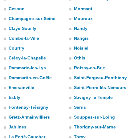
e
Cesson
Mormant
amente
Champagne-sur-Seine
Mouroux
cità
Claye-Souilly
Nandy
izzata,
Combs-la-Ville
Nangis
ACCETTA
ulle
E
Courtry
Noisiel
ioni
CONTINUA
tramite
Crécy-la-Chapelle
Othis
e simili,
IMPOSTAZIONI
Dammarie-les-Lys
Roissy-en-Brie
nte di
Dammartin-en-Goële
Saint-Fargeau-Ponthierry
e la
tività per
Emerainville
Saint-Pierre-lès-Nemours
re a
ontenuti
Esbly
Savigny-le-Temple
ti
 di
Fontenay-Trésigny
Serris
senza
Gretz-Armainvilliers
Souppes-sur-Loing
sto.
Jablines
Thorigny-sur-Marne
clic sul
 "Accetta
La Ferté-Gaucher
Torcy