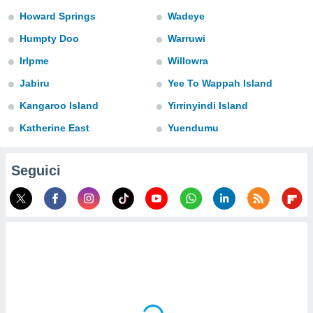
a", è
Howard Springs
Wadeye
al sito
Humpty Doo
Warruwi
ettando
zione di
Irlpme
Willowra
okie,
Jabiru
Yee To Wappah Island
dei nostri
che ci
Kangaroo Island
Yirrinyindi Island
no di
 e
Katherine East
Yuendumu
e il
amento
 Web,
Seguici
i
re un
pecifico
arti la
à o
i
zzati
 di esso.
sultare
oni nella