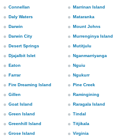
e
Connellan
Marrinan Island
amente
Daly Waters
Mataranka
cità
Darwin
Mount Johns
Darwin City
Murrenginya Island
izzata,
ACCETTA
ulle
E
Desert Springs
Mutitjulu
ioni
CONTINUA
tramite
Djajalbit Islet
Nganmarriyanga
e simili,
Eaton
Nguiu
IMPOSTAZIONI
nte di
Farrar
Ngukurr
e la
tività per
Fire Dreaming Island
Pine Creek
re a
ontenuti
Gillen
Ramingining
ti
Goat Island
Raragala Island
 di
senza
Green Island
Tindal
sto.
Greenhill Island
Titjikala
clic sul
 "Accetta
Grose Island
Virginia