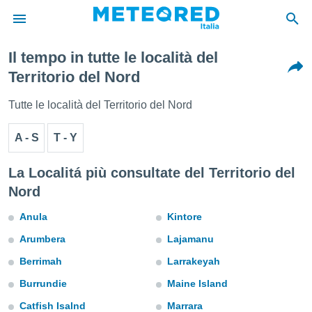
Il tempo in tutte le località del
tiva
Territorio del Nord
rivacy
ti di
Tutte le località del Territorio del Nord
net
net)
A - S
T - Y
i
 da
nisti per
La Localitá più consultate del Territorio del
 che le
Nord
ioni
iano di
Anula
Kintore
È
Arumbera
Lajamanu
 a
ito Web
Berrimah
Larrakeyah
do le
opzioni:
Burrundie
Maine Island
Catfish Isalnd
Marrara
 i