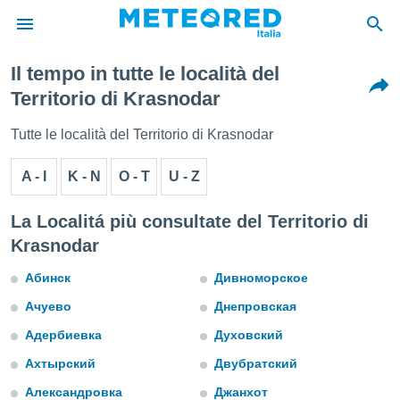
Il tempo in tutte le località del
tiva
Territorio di Krasnodar
rivacy
ti di
Tutte le località del Territorio di Krasnodar
net
net)
A - I
K - N
O - T
U - Z
i
 da
nisti per
La Localitá più consultate del Territorio di
 che le
Krasnodar
ioni
iano di
Абинск
Дивноморское
È
Ачуево
Днепровская
 a
ito Web
Адербиевка
Духовский
do le
opzioni:
Ахтырский
Двубратский
Александровка
Джанхот
 i