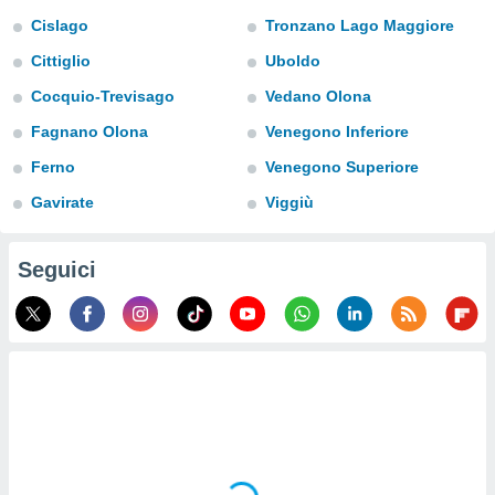
a", è
Cislago
Tronzano Lago Maggiore
al sito
Cittiglio
Uboldo
ettando
zione di
Cocquio-Trevisago
Vedano Olona
okie,
Fagnano Olona
Venegono Inferiore
dei nostri
che ci
Ferno
Venegono Superiore
no di
 e
Gavirate
Viggiù
e il
amento
 Web,
Seguici
i
re un
pecifico
arti la
à o
i
zzati
 di esso.
sultare
oni nella