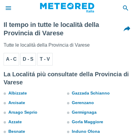
Il tempo in tutte le località della
tiva
Provincia di Varese
rivacy
ti di
Tutte le località della Provincia di Varese
net
net)
A - C
D - S
T - V
i
 da
nisti per
La Localitá più consultate della Provincia di
 che le
Varese
ioni
iano di
Albizzate
Gazzada Schianno
È
Arcisate
Gerenzano
 a
ito Web
Arsago Seprio
Germignaga
do le
opzioni:
Azzate
Gorla Maggiore
Besnate
Induno Olona
 i