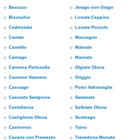
e
Besozzo
Jerago con Orago
amente
Bisuschio
Lonate Ceppino
cità
Cadrezzate
Lonate Pozzolo
Cairate
Maccagno
izzata,
ACCETTA
ulle
E
Cantello
Malnate
ioni
CONTINUA
tramite
Carnago
Marnate
e simili,
Caronno Pertusella
Olgiate Olona
IMPOSTAZIONI
nte di
Caronno Varesino
Origgio
e la
tività per
Casciago
Porto Valtravaglia
re a
ontenuti
Casorate Sempione
Samarate
ti
Castellanza
Solbiate Olona
 di
senza
Castiglione Olona
Sumirago
sto.
Castronno
Taino
clic sul
 "Accetta
Cavaria con Premezzo
Travedona-Monate