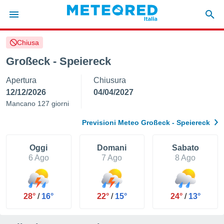
Chiusa
tiva
rivacy
Großeck - Speiereck
ti di
Apertura
Chiusura
net
net)
12/12/2026
04/04/2027
i
Mancano 127 giorni
 da
nisti per
Previsioni Meteo Großeck - Speiereck
 che le
ioni
iano di
Oggi
Domani
Sabato
È
6 Ago
7 Ago
8 Ago
 a
ito Web
do le
28°
/
16°
22°
/
15°
24°
/
13°
opzioni:
 i