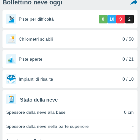
Bollettino neve oggi
e
amente
Piste per difficoltà
0
10
9
2
cità
izzata,
Chilometri sciabili
0 / 50
ACCETTA
ulle
E
ioni
CONTINUA
tramite
Piste aperte
0 / 21
e simili,
IMPOSTAZIONI
nte di
e la
Impianti di risalita
0 / 10
tività per
re a
ontenuti
Stato della neve
ti
 di
Spessore della neve alla base
0 cm
senza
sto.
Spessore della neve nella parte superiore
-
clic sul
 "Accetta