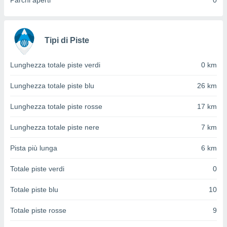
Parchi aperti
0
ioni
" o
tra
sui cookie
o sito
Tipi di Piste
nostri
Lunghezza totale piste verdi
0 km
mo il
Lunghezza totale piste blu
26 km
te
ento dei
Lunghezza totale piste rosse
17 km
re
Lunghezza totale piste nere
7 km
ioni su
vo e/o
Pista più lunga
6 km
i,
 dati
Totale piste verdi
0
er la
 della
Totale piste blu
10
à, creare
r la
Totale piste rosse
9
à
izzata,