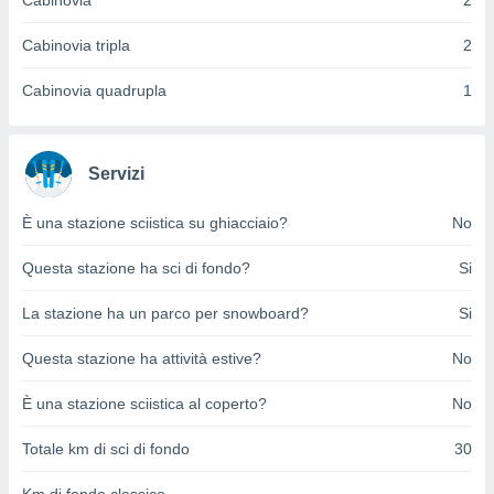
Cabinovia
2
ioni
e
à non
Cabinovia tripla
2
izzata.
utare
Cabinovia quadrupla
1
zione dei
 al
ito Web
Servizi
questo
ento
È una stazione sciistica su ghiacciaio?
No
 il
Questa stazione ha sci di fondo?
Si
o
La stazione ha un parco per snowboard?
Si
, noi e i
rtner
Questa stazione ha attività estive?
No
mo
È una stazione sciistica al coperto?
No
tori
o
Totale km di sci di fondo
30
e simili
viare,