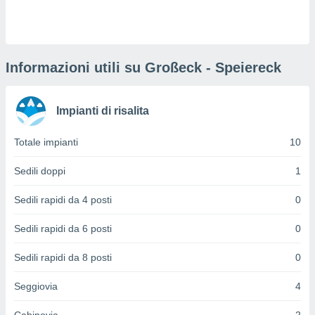
puoi
re ad
 al
ito web
et. In
Informazioni utili su Großeck - Speiereck
aso ti
mo che
installati
Impianti di risalita
okie
i per
Totale impianti
10
 la
one nel
 non
Sedili doppi
1
utilizzati
er
Sedili rapidi da 4 posti
0
e il
amento o
Sedili rapidi da 6 posti
0
rare
à o
Sedili rapidi da 8 posti
0
i
zzati,
Seggiovia
4
 potrai
are