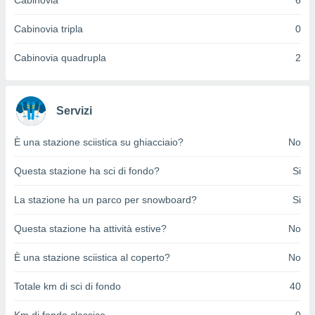
Cabinovia
6
ioni
e
à non
Cabinovia tripla
0
izzata.
utare
Cabinovia quadrupla
2
zione dei
 al
ito Web
Servizi
questo
ento
È una stazione sciistica su ghiacciaio?
No
 il
Questa stazione ha sci di fondo?
Si
o
La stazione ha un parco per snowboard?
Si
, noi e i
rtner
Questa stazione ha attività estive?
No
mo
È una stazione sciistica al coperto?
No
tori
o
Totale km di sci di fondo
40
e simili
viare,