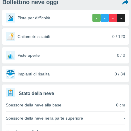
Bollettino neve oggi
e
amente
Piste per difficoltà
-
-
-
-
cità
izzata,
Chilometri sciabili
0 / 120
ACCETTA
ulle
E
ioni
CONTINUA
tramite
Piste aperte
0 / 0
e simili,
IMPOSTAZIONI
nte di
e la
Impianti di risalita
0 / 34
tività per
re a
ontenuti
Stato della neve
ti
 di
Spessore della neve alla base
0 cm
senza
sto.
Spessore della neve nella parte superiore
-
clic sul
 "Accetta