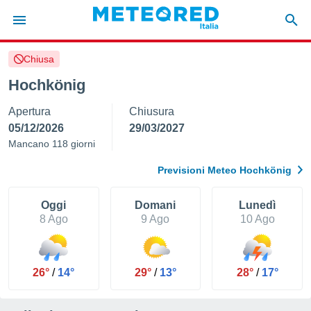
Chiusa
tiva
rivacy
Hochkönig
ti di
Apertura
Chiusura
net
net)
05/12/2026
29/03/2027
i
Mancano 118 giorni
 da
nisti per
Previsioni Meteo Hochkönig
 che le
ioni
iano di
Oggi
Domani
Lunedì
È
8 Ago
9 Ago
10 Ago
 a
ito Web
do le
26°
/
14°
29°
/
13°
28°
/
17°
opzioni:
 i