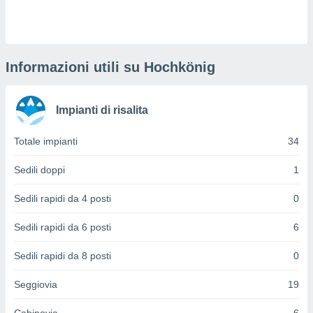
puoi
re ad
 al
ito web
et. In
Informazioni utili su Hochkönig
aso ti
mo che
installati
Impianti di risalita
okie
i per
Totale impianti
34
 la
one nel
 non
Sedili doppi
1
utilizzati
er
Sedili rapidi da 4 posti
0
e il
amento o
Sedili rapidi da 6 posti
6
rare
à o
Sedili rapidi da 8 posti
0
i
zzati,
Seggiovia
19
 potrai
are