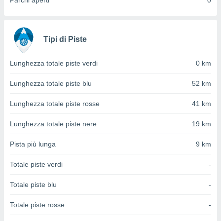
Parchi aperti
0
ioni
" o
tra
sui cookie
o sito
Tipi di Piste
nostri
Lunghezza totale piste verdi
0 km
mo il
Lunghezza totale piste blu
52 km
te
ento dei
Lunghezza totale piste rosse
41 km
re
Lunghezza totale piste nere
19 km
ioni su
vo e/o
Pista più lunga
9 km
i,
 dati
Totale piste verdi
-
er la
 della
Totale piste blu
-
à, creare
r la
Totale piste rosse
-
à
izzata,