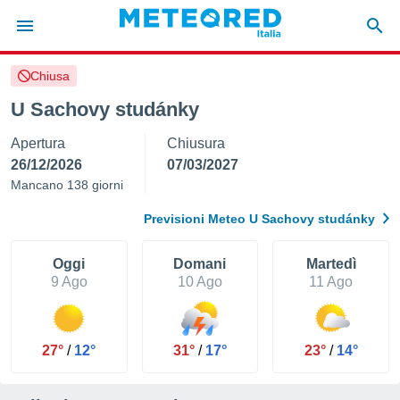
Chiusa
tiva
rivacy
U Sachovy studánky
ti di
Apertura
Chiusura
net
net)
26/12/2026
07/03/2027
i
Mancano 138 giorni
 da
nisti per
Previsioni Meteo U Sachovy studánky
 che le
ioni
iano di
Oggi
Domani
Martedì
È
9 Ago
10 Ago
11 Ago
 a
ito Web
do le
27°
/
12°
31°
/
17°
23°
/
14°
opzioni:
 i