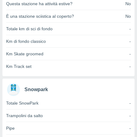
ioni
Questa stazione ha attività estive?
No
e
à non
È una stazione sciistica al coperto?
No
izzata.
utare
Totale km di sci di fondo
-
zione dei
Km di fondo classico
-
 al
ito Web
questo
Km Skate groomed
-
ento
 il
Km Track set
-
o
Snowpark
, noi e i
rtner
Totale SnowPark
-
mo
tori
Trampolini da salto
-
o
e simili
Pipe
-
viare,