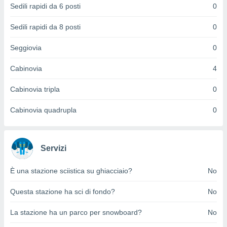
Sedili rapidi da 6 posti
0
puoi
re ad
 al
Sedili rapidi da 8 posti
0
ito web
et. In
Seggiovia
0
aso ti
mo che
Cabinovia
4
installati
okie
Cabinovia tripla
0
i per
 la
Cabinovia quadrupla
0
one nel
 non
utilizzati
er
Servizi
e il
amento o
rare
È una stazione sciistica su ghiacciaio?
No
à o
i
Questa stazione ha sci di fondo?
No
zzati,
 potrai
La stazione ha un parco per snowboard?
No
are