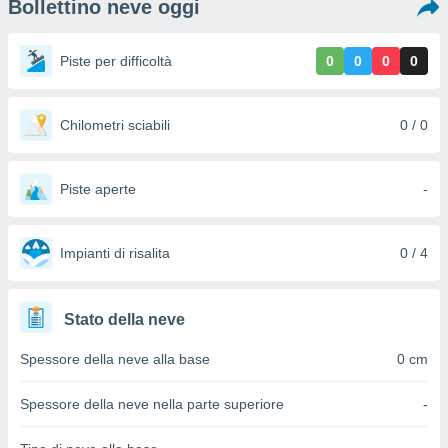
Bollettino neve oggi
e
amente
Piste per difficoltà
0
0
0
0
cità
izzata,
Chilometri sciabili
0 / 0
ACCETTA
ulle
E
ioni
CONTINUA
tramite
Piste aperte
-
e simili,
IMPOSTAZIONI
nte di
e la
Impianti di risalita
0 / 4
tività per
re a
ontenuti
Stato della neve
ti
 di
Spessore della neve alla base
0 cm
senza
sto.
Spessore della neve nella parte superiore
-
clic sul
 "Accetta