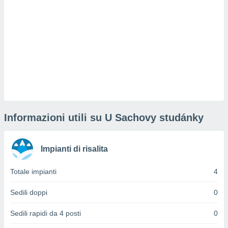
sui cookie
e il tuo
 in
o
 il
azioni
kie
re
le a piè
Informazioni utili su U Sachovy studánky
 del
to web.
Impianti di risalita
ATIVA,
Totale impianti
4
e
gie
Sedili doppi
0
i cookie
Sedili rapidi da 4 posti
0
ccetti
zione dei