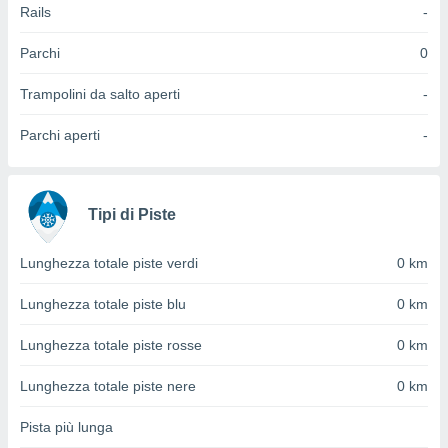
 e
Rails
-
ati
 quali la
Parchi
0
a su
ito web,
Trampolini da salto aperti
-
IP e
tori di
Parchi aperti
-
Alcuni
ro
 tuoi dati
 sulla
Tipi di Piste
un
e
Lunghezza totale piste verdi
0 km
, al quale
rti. Per
Lunghezza totale piste blu
0 km
puoi
il tuo
Lunghezza totale piste rosse
0 km
o o
l
nto dei
Lunghezza totale piste nere
0 km
ualsiasi
 facendo
Pista più lunga