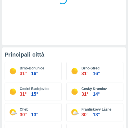
ioni
e
à non
izzata.
utare
zione dei
 al
ito Web
questo
Principali città
ento
 il
Brno-Bohunice
Brno-Stred
31°
16°
31°
16°
o
, noi e i
Ceské Budejovice
Ceský Krumlov
rtner
31°
15°
31°
14°
mo
tori
Cheb
Frantiskovy Lázne
o
30°
13°
30°
13°
e simili
viare,