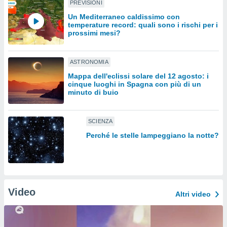
PREVISIONI
Un Mediterraneo caldissimo con
sui cookie
temperature record: quali sono i rischi per i
e il tuo
prossimi mesi?
 in
o
ASTRONOMIA
 il
Mappa dell'eclissi solare del 12 agosto: i
cinque luoghi in Spagna con più di un
azioni
minuto di buio
kie
re
le a piè
SCIENZA
 del
to web.
Perché le stelle lampeggiano la notte?
ATIVA,
e
Video
gie
Altri video
i cookie
ccetti
zione dei