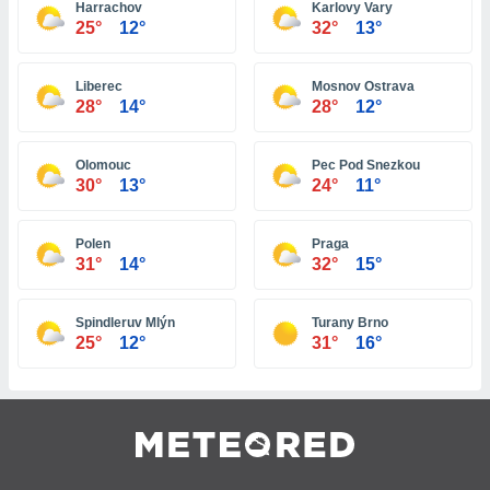
 e
Harrachov
Karlovy Vary
ati
25°
12°
32°
13°
 quali la
a su
ito web,
Liberec
Mosnov Ostrava
28°
14°
28°
12°
IP e
tori di
Alcuni
Olomouc
Pec Pod Snezkou
30°
13°
24°
11°
ro
 tuoi dati
 sulla
Polen
Praga
un
31°
14°
32°
15°
e
, al quale
rti. Per
Spindleruv Mlýn
Turany Brno
puoi
25°
12°
31°
16°
il tuo
o o
l
nto dei
ualsiasi
 facendo