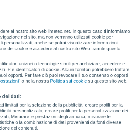
edere al nostro sito web ilmeteo.net. In questo caso ti informiamo
avigazione nel sito, ma non verranno utilizzati cookie per
i personalizzati, anche se potrai visualizzare informazioni
azione dei cookie e accedere al nostro sito Web tramite questo
tificatori univoci o tecnologie simili per archiviare, accedere e
zzi IP e identificatori di cookie. Alcuni fornitori potrebbero trattare
 puoi opporti. Per fare ciò puoi revocare il tuo consenso o opporti
ostazioni
" o nella nostra
Politica sui cookie
su questo sito web.
 dei dati:
ata del vulcabo
 limitati per la selezione della pubblicità, creare profili per la
bblicità personalizzata, creare profili per la personalizzazione dei
 colonna di cenere ha
izzati, Misurare le prestazioni degli annunci, misurare le
istiche o la combinazione di dati provenienti da fonti diverse,
ltre 11 chilometri di
ezione dei contenuti.