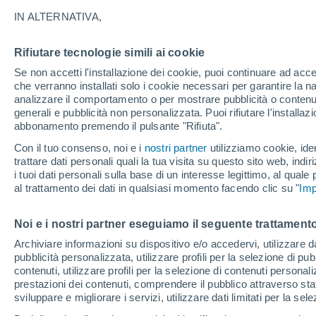
IN ALTERNATIVA,
Rifiutare tecnologie simili ai cookie
Se non accetti l'installazione dei cookie, puoi continuare ad acc
che verranno installati solo i cookie necessari per garantire la n
analizzare il comportamento o per mostrare pubblicità o contenut
generali e pubblicità non personalizzata. Puoi rifiutare l'install
abbonamento premendo il pulsante "Rifiuta".
Con il tuo consenso, noi e i
nostri partner
utilizziamo cookie, iden
trattare dati personali quali la tua visita su questo sito web, indiri
i tuoi dati personali sulla base di un interesse legittimo, al quale
al trattamento dei dati in qualsiasi momento facendo clic su "
Imp
Noi e i nostri partner eseguiamo il seguente trattamento
Eruzione di grande port
Archiviare informazioni su dispositivo e/o accedervi, utilizzare dati
pubblicità personalizzata, utilizzare profili per la selezione di pu
Lewotobi, Indonesia! La
contenuti, utilizzare profili per la selezione di contenuti personal
prestazioni dei contenuti, comprendere il pubblico attraverso stat
raggiunto un altezza di o
sviluppare e migliorare i servizi, utilizzare dati limitati per la sel