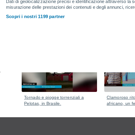
altezza.
Dati di geolocalizzazione precisi e identificazione attraverso la s
misurazione delle prestazioni dei contenuti e degli annunci, ricer
Il traffico aereo è stato influenzato dall'eruzione vulca
Scopri i nostri 1199 partner
Video
Ieri
Tornado e piogge torrenziali a
Clamoroso rito
Pelotas, in Brasile.
africano, un f