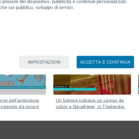
cansione del dispositivo, pubblicità e contenuti personalizzati,
che sul pubblico, sviluppo di servizi.
nica, che ha ridotto drasticamente la visibilità.
Ieri
06 Ago
IMPOSTAZIONI
ACCETTA E CONTINUA
rno dell'anticiclone
Un fulmine colpisce un campo da
erragosto da record
calcio a Narathiwat, in Thailandia.