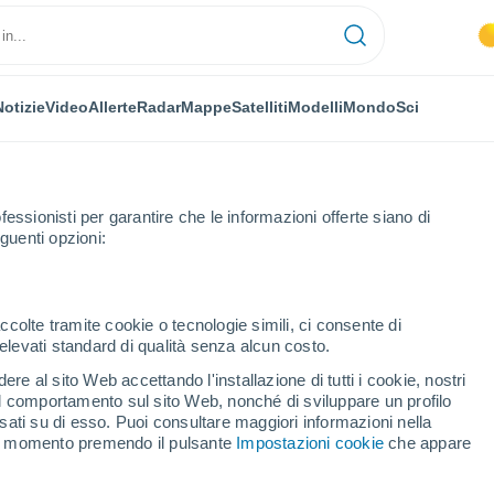
Notizie
Video
Allerte
Radar
Mappe
Satelliti
Modelli
Mondo
Sci
fessionisti per garantire che le informazioni offerte siano di
guenti opzioni:
Lewotobi, Indonesia! La colonna di cenere ha raggiunto un altezza di ol
ccolte tramite cookie o tecnologie simili, ci consente di
n elevati standard di qualità senza alcun costo.
re al sito Web accettando l'installazione di tutti i cookie, nostri
 il comportamento sul sito Web, nonché di sviluppare un profilo
asati su di esso. Puoi consultare maggiori informazioni nella
si momento premendo il pulsante
Impostazioni cookie
che appare