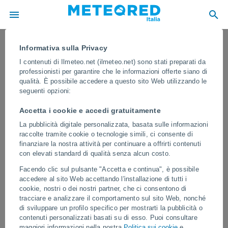
Informativa sulla Privacy
I contenuti di Ilmeteo.net (ilmeteo.net) sono stati preparati da
professionisti per garantire che le informazioni offerte siano di
qualità. È possibile accedere a questo sito Web utilizzando le
seguenti opzioni:
Accetta i cookie e accedi gratuitamente
La pubblicità digitale personalizzata, basata sulle informazioni
raccolte tramite cookie o tecnologie simili, ci consente di
finanziare la nostra attività per continuare a offrirti contenuti
con elevati standard di qualità senza alcun costo.
Grandine gigantesca devasta Isla
Facendo clic sul pulsante "Accetta e continua", è possibile
Verde, Argentina
accedere al sito Web accettando l'installazione di tutti i
cookie, nostri o dei nostri partner, che ci consentono di
Le dimensioni della grandine hanno distrutto numerose auto e
tracciare e analizzare il comportamento sul sito Web, nonché
vetri, causando danni significativi ai terreni agricoli. Le autorità
di sviluppare un profilo specifico per mostrarti la pubblicità o
hanno chiesto alla popolazione di limitare gli spostamenti a causa
contenuti personalizzati basati su di esso. Puoi consultare
delle gravi condizioni meteorologiche.
maggiori informazioni nella nostra
Politica sui cookie
e