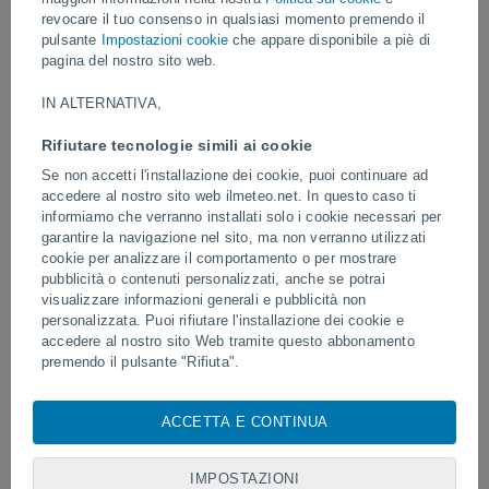
revocare il tuo consenso in qualsiasi momento premendo il
Video
pulsante
Impostazioni cookie
che appare disponibile a piè di
pagina del nostro sito web.
IN ALTERNATIVA,
Ieri
Rifiutare tecnologie simili ai cookie
Se non accetti l'installazione dei cookie, puoi continuare ad
accedere al nostro sito web ilmeteo.net. In questo caso ti
informiamo che verranno installati solo i cookie necessari per
garantire la navigazione nel sito, ma non verranno utilizzati
cookie per analizzare il comportamento o per mostrare
pubblicità o contenuti personalizzati, anche se potrai
visualizzare informazioni generali e pubblicità non
personalizzata. Puoi rifiutare l'installazione dei cookie e
Un fulmine colpisce un campo da
Eruzione e intensa attivi
accedere al nostro sito Web tramite questo abbonamento
calcio a Narathiwat, in Thailandia.
Fuego, in Guatemala.
premendo il pulsante "Rifiuta".
Con il tuo consenso, noi e i
nostri partner
utilizziamo cookie,
identificatori univoci o tecnologie simili per archiviare,
ACCETTA E CONTINUA
Seguici
accedere e trattare dati personali quali la tua visita su questo
sito web, indirizzi IP e identificatori di cookie. Alcuni fornitori
potrebbero trattare i tuoi dati personali sulla base di un
IMPOSTAZIONI