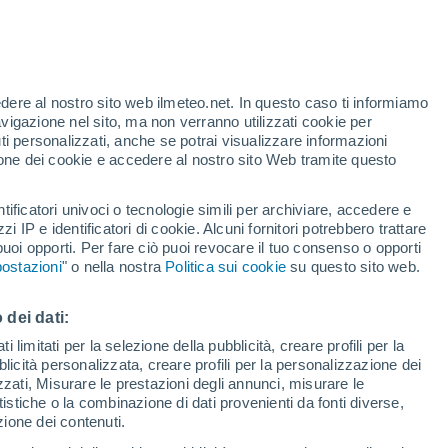
edere al nostro sito web ilmeteo.net. In questo caso ti informiamo
avigazione nel sito, ma non verranno utilizzati cookie per
i personalizzati, anche se potrai visualizzare informazioni
azione dei cookie e accedere al nostro sito Web tramite questo
tificatori univoci o tecnologie simili per archiviare, accedere e
zzi IP e identificatori di cookie. Alcuni fornitori potrebbero trattare
 puoi opporti. Per fare ciò puoi revocare il tuo consenso o opporti
ostazioni
" o nella nostra
Politica sui cookie
su questo sito web.
 dei dati:
tena il caos nel Rio
 limitati per la selezione della pubblicità, creare profili per la
bblicità personalizzata, creare profili per la personalizzazione dei
izzati, Misurare le prestazioni degli annunci, misurare le
istiche o la combinazione di dati provenienti da fonti diverse,
teriali: centinaia di auto distrutte, edifici danneggiati e
ezione dei contenuti.