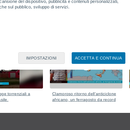
cansione del dispositivo, pubblicità e contenuti personalizzati,
che sul pubblico, sviluppo di servizi.
07 Ago
07 Ago
IMPOSTAZIONI
ACCETTA E CONTINUA
ge torrenziali a
Clamoroso ritorno dell'anticiclone
sile.
africano, un ferragosto da record