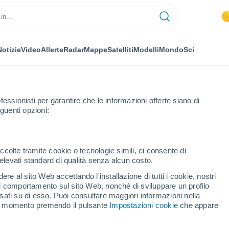
Notizie
Video
Allerte
Radar
Mappe
Satelliti
Modelli
Mondo
Sci
fessionisti per garantire che le informazioni offerte siano di
guenti opzioni:
el Rio Grande do Sul, Brasile
ccolte tramite cookie o tecnologie simili, ci consente di
n elevati standard di qualità senza alcun costo.
re al sito Web accettando l'installazione di tutti i cookie, nostri
 il comportamento sul sito Web, nonché di sviluppare un profilo
asati su di esso. Puoi consultare maggiori informazioni nella
si momento premendo il pulsante
Impostazioni cookie
che appare