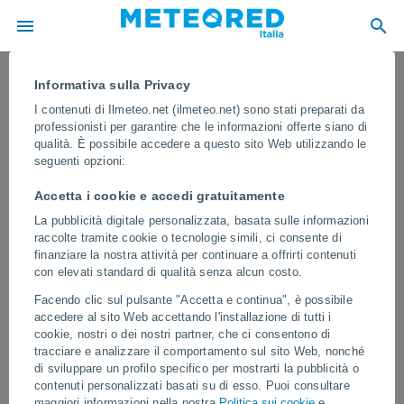
Informativa sulla Privacy
I contenuti di Ilmeteo.net (ilmeteo.net) sono stati preparati da
professionisti per garantire che le informazioni offerte siano di
qualità. È possibile accedere a questo sito Web utilizzando le
seguenti opzioni:
Accetta i cookie e accedi gratuitamente
La pubblicità digitale personalizzata, basata sulle informazioni
raccolte tramite cookie o tecnologie simili, ci consente di
finanziare la nostra attività per continuare a offrirti contenuti
con elevati standard di qualità senza alcun costo.
Gravi inondazioni a Xiamen, in Cina!
Facendo clic sul pulsante "Accetta e continua", è possibile
Con precipitazioni superiori a 300 mm
accedere al sito Web accettando l'installazione di tutti i
cookie, nostri o dei nostri partner, che ci consentono di
Le forti piogge hanno lasciato le strade completamente allagate e
tracciare e analizzare il comportamento sul sito Web, nonché
hanno avuto gravi ripercussioni sul traffico, sui trasporti pubblici e
di sviluppare un profilo specifico per mostrarti la pubblicità o
su numerose infrastrutture.
contenuti personalizzati basati su di esso. Puoi consultare
maggiori informazioni nella nostra
Politica sui cookie
e