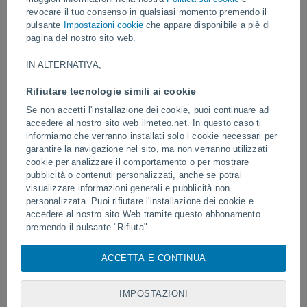
Video
revocare il tuo consenso in qualsiasi momento premendo il
pulsante
Impostazioni cookie
che appare disponibile a piè di
pagina del nostro sito web.
Ieri
IN ALTERNATIVA,
Rifiutare tecnologie simili ai cookie
Se non accetti l'installazione dei cookie, puoi continuare ad
accedere al nostro sito web ilmeteo.net. In questo caso ti
informiamo che verranno installati solo i cookie necessari per
garantire la navigazione nel sito, ma non verranno utilizzati
cookie per analizzare il comportamento o per mostrare
pubblicità o contenuti personalizzati, anche se potrai
visualizzare informazioni generali e pubblicità non
Tornado e piogge torrenziali a Pelotas,
Clamoroso ritorno dell'ant
in Brasile.
personalizzata. Puoi rifiutare l'installazione dei cookie e
africano, un ferragosto d
accedere al nostro sito Web tramite questo abbonamento
premendo il pulsante "Rifiuta".
Con il tuo consenso, noi e i
nostri partner
utilizziamo cookie,
ACCETTA E CONTINUA
Seguici
identificatori univoci o tecnologie simili per archiviare,
accedere e trattare dati personali quali la tua visita su questo
sito web, indirizzi IP e identificatori di cookie. Alcuni fornitori
IMPOSTAZIONI
potrebbero trattare i tuoi dati personali sulla base di un