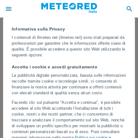
Informativa sulla Privacy
I contenuti di Ilmeteo.net (ilmeteo.net) sono stati preparati da
professionisti per garantire che le informazioni offerte siano di
qualità. È possibile accedere a questo sito Web utilizzando le
seguenti opzioni:
Accetta i cookie e accedi gratuitamente
La pubblicità digitale personalizzata, basata sulle informazioni
raccolte tramite cookie o tecnologie simili, ci consente di
finanziare la nostra attività per continuare a offrirti contenuti
con elevati standard di qualità senza alcun costo.
Le strade si sono trasformate in fiumi
Facendo clic sul pulsante "Accetta e continua", è possibile
in diverse città del sud Italia
accedere al sito Web accettando l'installazione di tutti i
cookie, nostri o dei nostri partner, che ci consentono di
In diverse città del sud Italia, le forti piogge hanno creato una
tracciare e analizzare il comportamento sul sito Web, nonché
situazione critica, provocando gravi allagamenti nelle strade e nelle
di sviluppare un profilo specifico per mostrarti la pubblicità o
case, travolgendo veicoli, allagando scantinati e garage,
contenuti personalizzati basati su di esso. Puoi consultare
danneggiando attività commerciali e infrastrutture urbane e
maggiori informazioni nella nostra
Politica sui cookie
e