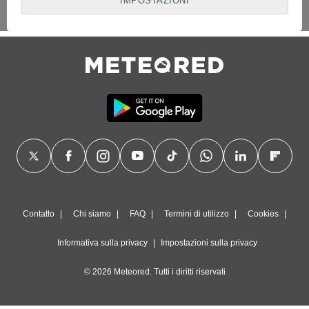
IMPOSTAZIONI
interesse legittimo, al quale puoi opporti. Per fare ciò puoi
revocare il tuo consenso o opporti al trattamento dei dati in
qualsiasi momento facendo clic su "
Impostazioni
" o nella
nostra
Politica sui cookie
su questo sito web.
Noi e i nostri partner eseguiamo il seguente
trattamento dei dati:
Archiviare informazioni su dispositivo e/o accedervi, utilizzare
dati limitati per la selezione della pubblicità, creare profili per
la pubblicità personalizzata, utilizzare profili per la selezione
di pubblicità personalizzata, creare profili per la
personalizzazione dei contenuti, utilizzare profili per la
selezione di contenuti personalizzati, Misurare le prestazioni
degli annunci, misurare le prestazioni dei contenuti,
comprendere il pubblico attraverso statistiche o la
combinazione di dati provenienti da fonti diverse, sviluppare e
Contatto
Chi siamo
FAQ
Termini di utilizzo
Cookies
migliorare i servizi, utilizzare dati limitati per la selezione dei
contenuti.
Informativa sulla privacy
Impostazioni sulla privacy
Dati di geolocalizzazione precisi e identificazione attraverso
la scansione del dispositivo, pubblicità e contenuti
© 2026 Meteored. Tutti i diritti riservati
personalizzati, misurazione delle prestazioni dei contenuti e
degli annunci, ricerche sul pubblico, sviluppo di servizi.