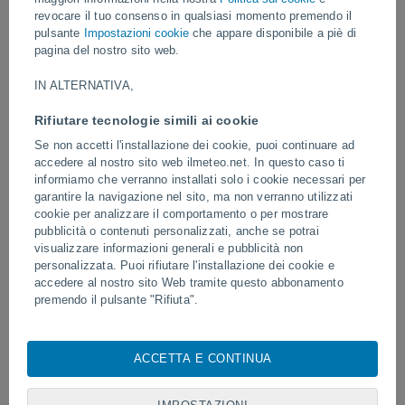
mettendo seriamente a repentaglio la sicurezza della popolazione.
revocare il tuo consenso in qualsiasi momento premendo il
pulsante
Impostazioni cookie
che appare disponibile a piè di
Video
pagina del nostro sito web.
IN ALTERNATIVA,
2 ore fa
Rifiutare tecnologie simili ai cookie
Se non accetti l'installazione dei cookie, puoi continuare ad
accedere al nostro sito web ilmeteo.net. In questo caso ti
informiamo che verranno installati solo i cookie necessari per
garantire la navigazione nel sito, ma non verranno utilizzati
cookie per analizzare il comportamento o per mostrare
pubblicità o contenuti personalizzati, anche se potrai
visualizzare informazioni generali e pubblicità non
personalizzata. Puoi rifiutare l'installazione dei cookie e
accedere al nostro sito Web tramite questo abbonamento
Tornado e piogge torrenziali a Pelotas,
Clamoroso ritorno dell'ant
premendo il pulsante "Rifiuta".
in Brasile.
africano, un ferragosto d
Con il tuo consenso, noi e i
nostri partner
utilizziamo cookie,
identificatori univoci o tecnologie simili per archiviare,
ACCETTA E CONTINUA
accedere e trattare dati personali quali la tua visita su questo
Seguici
sito web, indirizzi IP e identificatori di cookie. Alcuni fornitori
potrebbero trattare i tuoi dati personali sulla base di un