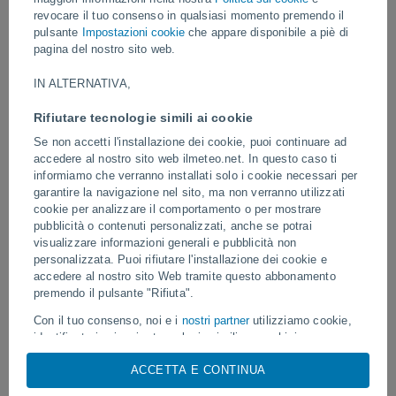
Un downburst è una violenta raffica di vento che si scatena da una
revocare il tuo consenso in qualsiasi momento premendo il
tempesta e si propaga al suolo. Può causare danni simili a quelli di
pulsante
Impostazioni cookie
che appare disponibile a piè di
un tornado, ma con venti che si espandono verso l'esterno.
pagina del nostro sito web.
IN ALTERNATIVA,
Video
Rifiutare tecnologie simili ai cookie
Se non accetti l'installazione dei cookie, puoi continuare ad
Ieri
accedere al nostro sito web ilmeteo.net. In questo caso ti
informiamo che verranno installati solo i cookie necessari per
garantire la navigazione nel sito, ma non verranno utilizzati
cookie per analizzare il comportamento o per mostrare
pubblicità o contenuti personalizzati, anche se potrai
visualizzare informazioni generali e pubblicità non
personalizzata. Puoi rifiutare l'installazione dei cookie e
accedere al nostro sito Web tramite questo abbonamento
premendo il pulsante "Rifiuta".
Un enorme vortice di polvere è stato
Tornado e piogge torrenzi
Con il tuo consenso, noi e i
nostri partner
utilizziamo cookie,
avvistato a Zapponeta, in Italia
in Brasile.
identificatori univoci o tecnologie simili per archiviare,
accedere e trattare dati personali quali la tua visita su questo
ACCETTA E CONTINUA
sito web, indirizzi IP e identificatori di cookie. Alcuni fornitori
potrebbero trattare i tuoi dati personali sulla base di un