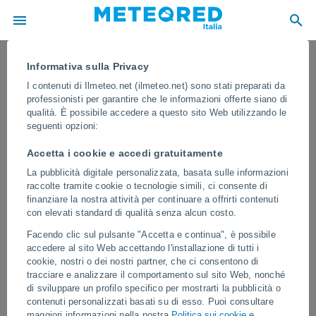
Informativa sulla Privacy
I contenuti di Ilmeteo.net (ilmeteo.net) sono stati preparati da
professionisti per garantire che le informazioni offerte siano di
qualità. È possibile accedere a questo sito Web utilizzando le
seguenti opzioni:
Accetta i cookie e accedi gratuitamente
La pubblicità digitale personalizzata, basata sulle informazioni
raccolte tramite cookie o tecnologie simili, ci consente di
finanziare la nostra attività per continuare a offrirti contenuti
con elevati standard di qualità senza alcun costo.
Un downburst impressionante a San
Facendo clic sul pulsante "Accetta e continua", è possibile
Antonio de Prado, in Colombia! Il
accedere al sito Web accettando l'installazione di tutti i
fenomeno ha portato piogge
cookie, nostri o dei nostri partner, che ci consentono di
tracciare e analizzare il comportamento sul sito Web, nonché
torrenziali e venti da uragano nella
di sviluppare un profilo specifico per mostrarti la pubblicità o
zona
contenuti personalizzati basati su di esso. Puoi consultare
maggiori informazioni nella nostra
Politica sui cookie
e