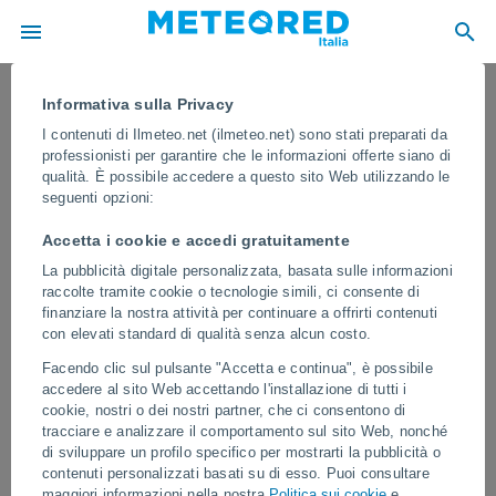
Informativa sulla Privacy
I contenuti di Ilmeteo.net (ilmeteo.net) sono stati preparati da
professionisti per garantire che le informazioni offerte siano di
qualità. È possibile accedere a questo sito Web utilizzando le
seguenti opzioni:
Accetta i cookie e accedi gratuitamente
La pubblicità digitale personalizzata, basata sulle informazioni
raccolte tramite cookie o tecnologie simili, ci consente di
finanziare la nostra attività per continuare a offrirti contenuti
con elevati standard di qualità senza alcun costo.
Una bufera di neve di proporzioni
Facendo clic sul pulsante "Accetta e continua", è possibile
enormi seppellisce la città russa di
accedere al sito Web accettando l'installazione di tutti i
Noyabrsk a metà maggio
cookie, nostri o dei nostri partner, che ci consentono di
tracciare e analizzare il comportamento sul sito Web, nonché
Nel giro di poche ore si è accumulato fino a mezzo metro di neve,
di sviluppare un profilo specifico per mostrarti la pubblicità o
con forti raffiche di vento e temperature tipiche dell'inverno artico.
contenuti personalizzati basati su di esso. Puoi consultare
maggiori informazioni nella nostra
Politica sui cookie
e