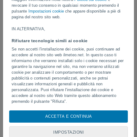
revocare il tuo consenso in qualsiasi momento premendo il
Video
pulsante
Impostazioni cookie
che appare disponibile a piè di
pagina del nostro sito web.
Ieri
IN ALTERNATIVA,
Rifiutare tecnologie simili ai cookie
Se non accetti l'installazione dei cookie, puoi continuare ad
accedere al nostro sito web ilmeteo.net. In questo caso ti
informiamo che verranno installati solo i cookie necessari per
garantire la navigazione nel sito, ma non verranno utilizzati
cookie per analizzare il comportamento o per mostrare
pubblicità o contenuti personalizzati, anche se potrai
visualizzare informazioni generali e pubblicità non
Un fulmine colpisce un campo da
Eruzione e intensa attivi
personalizzata. Puoi rifiutare l'installazione dei cookie e
calcio a Narathiwat, in Thailandia.
Fuego, in Guatemala.
accedere al nostro sito Web tramite questo abbonamento
premendo il pulsante "Rifiuta".
Con il tuo consenso, noi e i
nostri partner
utilizziamo cookie,
ACCETTA E CONTINUA
identificatori univoci o tecnologie simili per archiviare,
Seguici
accedere e trattare dati personali quali la tua visita su questo
sito web, indirizzi IP e identificatori di cookie. Alcuni fornitori
IMPOSTAZIONI
potrebbero trattare i tuoi dati personali sulla base di un