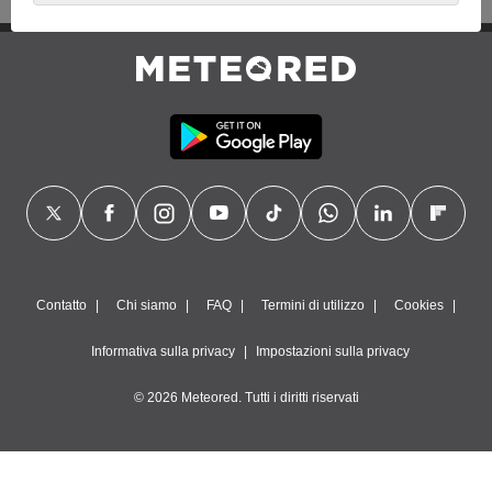
interesse legittimo, al quale puoi opporti. Per fare ciò puoi
revocare il tuo consenso o opporti al trattamento dei dati in
qualsiasi momento facendo clic su "
Impostazioni
" o nella
nostra
Politica sui cookie
su questo sito web.
Noi e i nostri partner eseguiamo il seguente
trattamento dei dati:
Archiviare informazioni su dispositivo e/o accedervi, utilizzare
dati limitati per la selezione della pubblicità, creare profili per
la pubblicità personalizzata, utilizzare profili per la selezione
di pubblicità personalizzata, creare profili per la
personalizzazione dei contenuti, utilizzare profili per la
selezione di contenuti personalizzati, Misurare le prestazioni
degli annunci, misurare le prestazioni dei contenuti,
Contatto
Chi siamo
FAQ
Termini di utilizzo
Cookies
comprendere il pubblico attraverso statistiche o la
combinazione di dati provenienti da fonti diverse, sviluppare e
Informativa sulla privacy
Impostazioni sulla privacy
migliorare i servizi, utilizzare dati limitati per la selezione dei
contenuti.
© 2026 Meteored. Tutti i diritti riservati
Dati di geolocalizzazione precisi e identificazione attraverso
la scansione del dispositivo, pubblicità e contenuti
personalizzati, misurazione delle prestazioni dei contenuti e
degli annunci, ricerche sul pubblico, sviluppo di servizi.