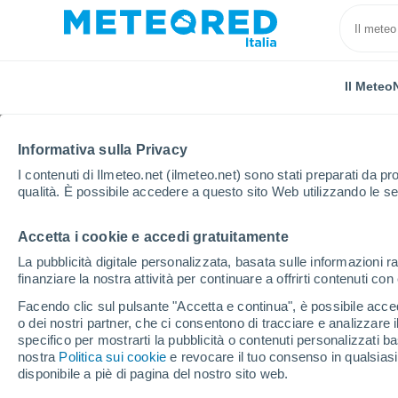
Il Meteo
Informativa sulla Privacy
I contenuti di Ilmeteo.net (ilmeteo.net) sono stati preparati da pro
qualità. È possibile accedere a questo sito Web utilizzando le se
Accetta i cookie e accedi gratuitamente
Home
Video
Una tempesta scatena venti estremi ne
La pubblicità digitale personalizzata, basata sulle informazioni ra
finanziare la nostra attività per continuare a offrirti contenuti co
Facendo clic sul pulsante "Accetta e continua", è possibile accede
o dei nostri partner, che ci consentono di tracciare e analizzare
specifico per mostrarti la pubblicità o contenuti personalizzati b
nostra
Politica sui cookie
e revocare il tuo consenso in qualsia
disponibile a piè di pagina del nostro sito web.