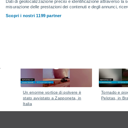
Dati di geolocalizzazione precisi e identificazione attraverso la s
Il fenomeno ha comportato grandine, venti estremi e 
misurazione delle prestazioni dei contenuti e degli annunci, ricer
regioni.
Scopri i nostri 1199 partner
Video
9 ore fa
Un enorme vortice di polvere è
Tornado e piog
stato avvistato a Zapponeta, in
Pelotas, in Bra
Italia