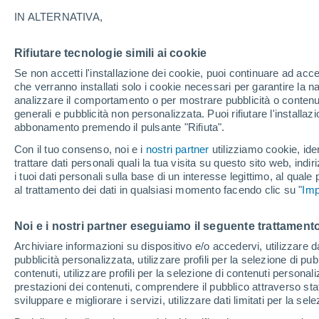
IN ALTERNATIVA,
Rifiutare tecnologie simili ai cookie
Se non accetti l'installazione dei cookie, puoi continuare ad acc
che verranno installati solo i cookie necessari per garantire la n
analizzare il comportamento o per mostrare pubblicità o contenut
generali e pubblicità non personalizzata. Puoi rifiutare l'install
abbonamento premendo il pulsante "Rifiuta".
Con il tuo consenso, noi e i
nostri partner
utilizziamo cookie, iden
trattare dati personali quali la tua visita su questo sito web, indiri
i tuoi dati personali sulla base di un interesse legittimo, al quale
al trattamento dei dati in qualsiasi momento facendo clic su "
Imp
Noi e i nostri partner eseguiamo il seguente trattamento
Una tempesta scatena ve
Archiviare informazioni su dispositivo e/o accedervi, utilizzare dati
pubblicità personalizzata, utilizzare profili per la selezione di pu
dell'Arabia Saudita! So
contenuti, utilizzare profili per la selezione di contenuti personal
prestazioni dei contenuti, comprendere il pubblico attraverso stat
gravi inondazioni nella 
sviluppare e migliorare i servizi, utilizzare dati limitati per la sel