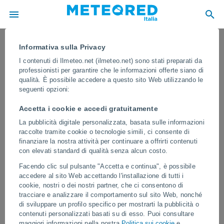
Informativa sulla Privacy
I contenuti di Ilmeteo.net (ilmeteo.net) sono stati preparati da
professionisti per garantire che le informazioni offerte siano di
qualità. È possibile accedere a questo sito Web utilizzando le
seguenti opzioni:
Accetta i cookie e accedi gratuitamente
La pubblicità digitale personalizzata, basata sulle informazioni
raccolte tramite cookie o tecnologie simili, ci consente di
finanziare la nostra attività per continuare a offrirti contenuti
con elevati standard di qualità senza alcun costo.
Uno tsunami ha colpito le coste delle
Facendo clic sul pulsante "Accetta e continua", è possibile
Filippine e dell'Indonesia in seguito al
accedere al sito Web accettando l'installazione di tutti i
terremoto di magnitudo 7.8 avvenuto
cookie, nostri o dei nostri partner, che ci consentono di
tracciare e analizzare il comportamento sul sito Web, nonché
vicino all'isola di Mindanao
di sviluppare un profilo specifico per mostrarti la pubblicità o
contenuti personalizzati basati su di esso. Puoi consultare
In diverse zone, il mare si sarebbe ritirato di alcuni metri prima di
maggiori informazioni nella nostra
Politica sui cookie
e