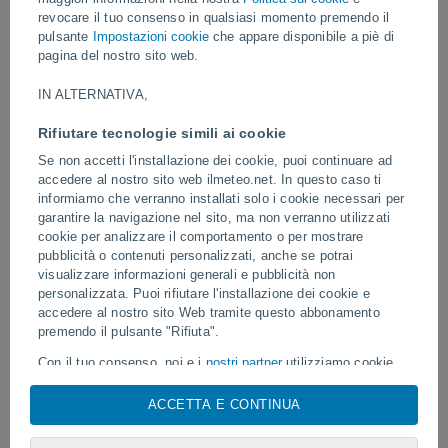
ritornare improvvisamente come un piccolo tsunami, spazzando
revocare il tuo consenso in qualsiasi momento premendo il
via imbarcazioni e oggetti situati lungo la costa.
pulsante
Impostazioni cookie
che appare disponibile a piè di
pagina del nostro sito web.
Video
IN ALTERNATIVA,
Rifiutare tecnologie simili ai cookie
8 ore fa
Se non accetti l'installazione dei cookie, puoi continuare ad
accedere al nostro sito web ilmeteo.net. In questo caso ti
informiamo che verranno installati solo i cookie necessari per
garantire la navigazione nel sito, ma non verranno utilizzati
cookie per analizzare il comportamento o per mostrare
pubblicità o contenuti personalizzati, anche se potrai
visualizzare informazioni generali e pubblicità non
personalizzata. Puoi rifiutare l'installazione dei cookie e
accedere al nostro sito Web tramite questo abbonamento
Un fulmine colpisce un campo da
premendo il pulsante "Rifiuta".
Eruzione e intensa attivi
calcio a Narathiwat, in Thailandia.
Fuego, in Guatemala.
Con il tuo consenso, noi e i
nostri partner
utilizziamo cookie,
identificatori univoci o tecnologie simili per archiviare,
accedere e trattare dati personali quali la tua visita su questo
ACCETTA E CONTINUA
sito web, indirizzi IP e identificatori di cookie. Alcuni fornitori
Seguici
potrebbero trattare i tuoi dati personali sulla base di un