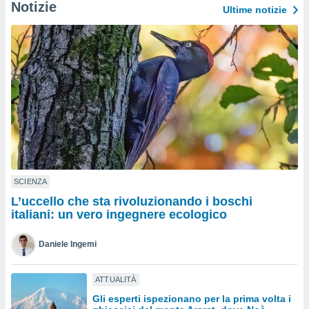
a", è
Notizie
Ultime notizie
al sito
ettando
zione di
okie,
dei nostri
che ci
no di
 e
e il
amento
 Web,
i
SCIENZA
re un
L’uccello che sta rivoluzionando i boschi
pecifico
italiani: un vero ingegnere ecologico
arti la
à o
i
Daniele Ingemi
zzati
 di esso.
sultare
ATTUALITÀ
Gli esperti ispezionano per la prima volta i
oni nella