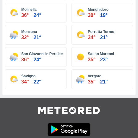
 e
ati
Molinella
Monghidoro
 quali la
36°
24°
30°
19°
a su
ito web,
IP e
Monzuno
Porretta Terme
tori di
32°
21°
34°
21°
Alcuni
ro
San Giovanni in Persiceto
Sasso Marconi
36°
24°
35°
23°
 tuoi dati
 sulla
un
Savigno
Vergato
e
34°
22°
35°
21°
, al quale
rti. Per
puoi
il tuo
o o
l
nto dei
ualsiasi
 facendo