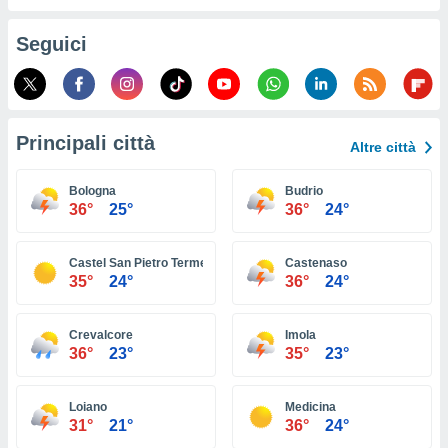
ioni
e
à non
Seguici
izzata.
utare
zione dei
 al
Principali città
Altre città
ito Web
questo
Bologna
Budrio
ento
36°
25°
36°
24°
 il
Castel San Pietro Terme
Castenaso
o
35°
24°
36°
24°
, noi e i
rtner
Crevalcore
Imola
mo
36°
23°
35°
23°
tori
o
Loiano
Medicina
e simili
31°
21°
36°
24°
viare,