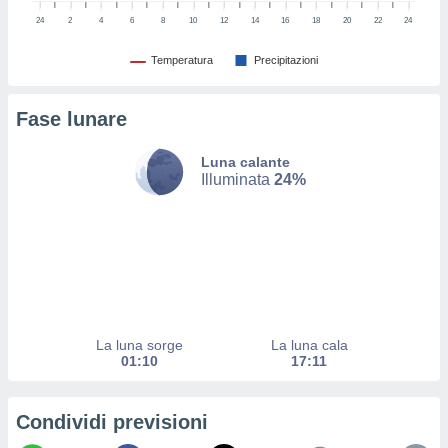
 e
ati
24
2
4
6
8
10
12
14
16
18
20
22
24
 quali la
a su
Temperatura
Precipitazioni
ito web,
IP e
Fase lunare
tori di
Alcuni
Luna calante
ro
Illuminata
24%
 tuoi dati
 sulla
un
e
, al quale
rti. Per
puoi
il tuo
La luna sorge
La luna cala
o o
01:10
17:11
l
nto dei
ualsiasi
Condividi previsioni
 facendo