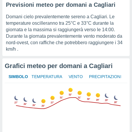
ioni
Previsioni meteo per domani a Cagliari
e
à non
Domani cielo prevalentemente sereno a Cagliari. Le
izzata.
temperature oscilleranno tra
25°C
e
33°C
durante la
utare
zione dei
giornata e la massima si raggiungerà verso le 14:00.
Durante la giornata prevalentemente vento moderato da
 al
nord-ovest, con raffiche che potrebbero raggiungere i
34
ito Web
km/h
.
questo
ento
 il
Grafici meteo per domani a Cagliari
SIMBOLO
TEMPERATURA
VENTO
PRECIPITAZIONI
o
, noi e i
rtner
32°
31°
31°
mo
30°
29°
29°
28°
27°
27°
26°
26°
25°
tori
o
e simili
viare,