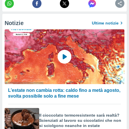
ioni
" o
tra
sui cookie
o sito
Notizie
Ultime notizie
nostri
mo il
te
ento dei
re
ioni su
vo e/o
i,
L’estate non cambia rotta: caldo fino a metà agosto,
 dati
svolta possibile solo a fine mese
er la
 della
à, creare
Il cioccolato termoresistente sarà realtà?
r la
Scienziati al lavoro su ciccolatini che non
à
si sciolgono neanche in estate
izzata,