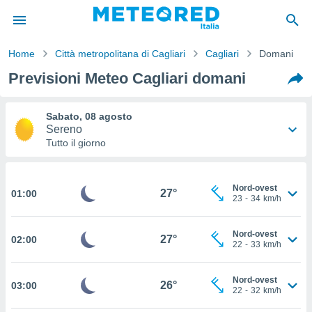
Home
Città metropolitana di Cagliari
Cagliari
Domani
tiva
Previsioni Meteo Cagliari domani
rivacy
ti di
net
Sabato, 08 agosto
net)
Sereno
i
Tutto il giorno
 da
nisti per
 che le
33°
25°
Nord-ovest
ioni
27°
01:00
23
-
34
km/h
iano di
-
Nord-ovest
23
34
km/h
È
Nord-ovest
27°
02:00
 a
22
-
33
km/h
ito Web
do le
Nord-ovest
opzioni:
26°
03:00
22
-
32
km/h
 i