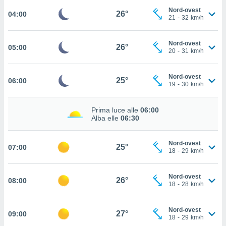
e
Nord-ovest
26°
04:00
21
-
32
km/h
amente
cità
Nord-ovest
26°
05:00
20
-
31
km/h
izzata,
ACCETTA
ulle
E
Nord-ovest
ioni
25°
06:00
19
-
30
km/h
CONTINUA
tramite
e simili,
IMPOSTAZIONI
Prima luce alle
06:00
Alba elle
06:30
nte di
e la
tività per
Nord-ovest
25°
re a
07:00
18
-
29
km/h
ontenuti
ti
 di
Nord-ovest
26°
08:00
18
-
28
km/h
senza
sto.
Nord-ovest
clic sul
27°
09:00
18
-
29
km/h
 "Accetta