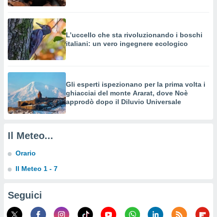
 profili
lezione
cità
izzata,
L’uccello che sta rivoluzionando i boschi
fili per
italiani: un vero ingegnere ecologico
izzazione
nuti,
 profili
Gli esperti ispezionano per la prima volta i
lezione
ghiacciai del monte Ararat, dove Noè
uti
approdò dopo il Diluvio Universale
zzati,
 le
ni degli
 misurare
Il Meteo...
zioni dei
,
Orario
ere il
Il Meteo 1 - 7
so
he o la
Seguici
ione di
enienti
diverse,