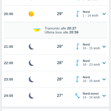
puoi
re ad
Nord
 al
29°
20:00
1
-
14
km/h
ito web
et. In
aso ti
Tramonto alle
20:27
mo che
Ultima luce alle
20:56
installati
okie
Nord
i per
29°
21:00
10
-
15
km/h
 la
one nel
 non
Nord
28°
22:00
utilizzati
16
-
23
km/h
er
e il
Nord
amento o
28°
23:00
16
-
25
km/h
rare
à o
i
Nord-ovest
27°
24:00
14
-
24
km/h
zzati,
 potrai
are