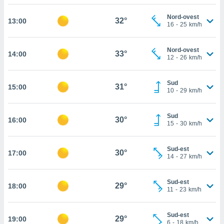
sui cookie
Nord-ovest
32°
13:00
16
-
25
km/h
e il tuo
 in
Nord-ovest
33°
14:00
o
12
-
26
km/h
 il
Sud
azioni
31°
15:00
10
-
29
km/h
kie
re
le a piè
Sud
30°
16:00
 del
15
-
30
km/h
to web.
Sud-est
30°
17:00
14
-
27
km/h
ATIVA,
e
Sud-est
29°
18:00
gie
11
-
23
km/h
i cookie
ccetti
Sud-est
29°
19:00
zione dei
6
-
18
km/h