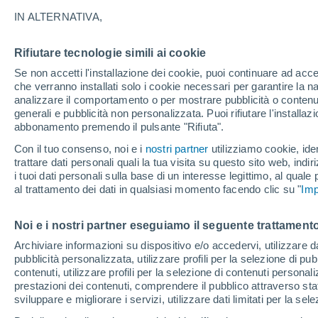
Grafici meteo per domani a Pale
IN ALTERNATIVA,
SIMBOLO
TEMPERATURA
Rifiutare tecnologie simili ai cookie
Se non accetti l'installazione dei cookie, puoi continuare ad acc
00
02
04
06
08
10
che verranno installati solo i cookie necessari per garantire la n
analizzare il comportamento o per mostrare pubblicità o contenut
generali e pubblicità non personalizzata. Puoi rifiutare l'install
abbonamento premendo il pulsante "Rifiuta".
Con il tuo consenso, noi e i
nostri partner
utilizziamo cookie, iden
trattare dati personali quali la tua visita su questo sito web, indiri
i tuoi dati personali sulla base di un interesse legittimo, al quale
al trattamento dei dati in qualsiasi momento facendo clic su "
Imp
3
31°
30°
29°
Noi e i nostri partner eseguiamo il seguente trattamento
28°
27°
Archiviare informazioni su dispositivo e/o accedervi, utilizzare dati
26°
26°
26°
26°
26°
26°
pubblicità personalizzata, utilizzare profili per la selezione di pu
contenuti, utilizzare profili per la selezione di contenuti personal
prestazioni dei contenuti, comprendere il pubblico attraverso stat
sviluppare e migliorare i servizi, utilizzare dati limitati per la sel