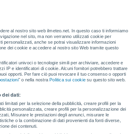
rmo
VENTO
PRECIPITAZIONI
edere al nostro sito web ilmeteo.net. In questo caso ti informiamo
12
14
16
18
20
22
00
avigazione nel sito, ma non verranno utilizzati cookie per
i personalizzati, anche se potrai visualizzare informazioni
azione dei cookie e accedere al nostro sito Web tramite questo
tificatori univoci o tecnologie simili per archiviare, accedere e
zzi IP e identificatori di cookie. Alcuni fornitori potrebbero trattare
 puoi opporti. Per fare ciò puoi revocare il tuo consenso o opporti
ostazioni
" o nella nostra
Politica sui cookie
su questo sito web.
31°
1°
31°
31°
31°
30°
29°
29°
28°
 dei dati:
28°
27°
27°
26°
 limitati per la selezione della pubblicità, creare profili per la
bblicità personalizzata, creare profili per la personalizzazione dei
izzati, Misurare le prestazioni degli annunci, misurare le
istiche o la combinazione di dati provenienti da fonti diverse,
ezione dei contenuti.