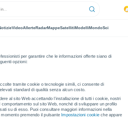
Notizie
Video
Allerte
Radar
Mappe
Satelliti
Modelli
Mondo
Sci
fessionisti per garantire che le informazioni offerte siano di
guenti opzioni:
Domani
ccolte tramite cookie o tecnologie simili, ci consente di
n elevati standard di qualità senza alcun costo.
ermo domani
re al sito Web accettando l'installazione di tutti i cookie, nostri
 il comportamento sul sito Web, nonché di sviluppare un profilo
asati su di esso. Puoi consultare maggiori informazioni nella
si momento premendo il pulsante
Impostazioni cookie
che appare