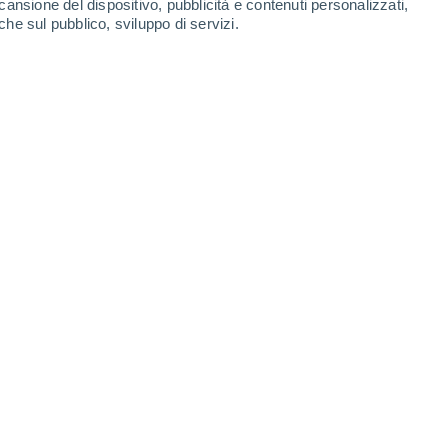
cansione del dispositivo, pubblicità e contenuti personalizzati,
che sul pubblico, sviluppo di servizi.
rmo
anche se si attendono poco nuvoloso alba. Le temperature osc
a giornata prevalentemente vento moderato da nord-est, con raf
S
26°
Cielo sereno
02:00
2
T. Percepita
29°
S
26°
Nubi sparse
05:00
1
T. Percepita
28°
E
28°
Nubi sparse
08:00