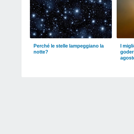
Perché le stelle lampeggiano la
I migl
notte?
goders
agost