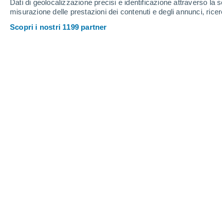
Dati di geolocalizzazione precisi e identificazione attraverso la s
Domenica
9
misurazione delle prestazioni dei contenuti e degli annunci, ricer
Scopri i nostri 1199 partner
Previsioni meteo per domani a Pale
Domani cielo prevalentemente sereno a Palermo, 
massima si raggiungerà verso le 13:00. Durante l
pomeriggio.
DOMENICA, 09 AGOSTO
Tutto il giorno
Sereno
32°
25°