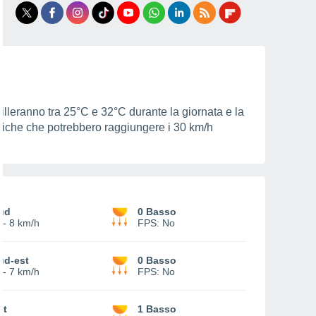
illeranno tra
25°C
e
32°C
durante la giornata e la
fiche che potrebbero raggiungere i
30 km/h
ud
0 Basso
-
8 km/h
FPS:
No
ud-est
0 Basso
-
7 km/h
FPS:
No
st
1 Basso