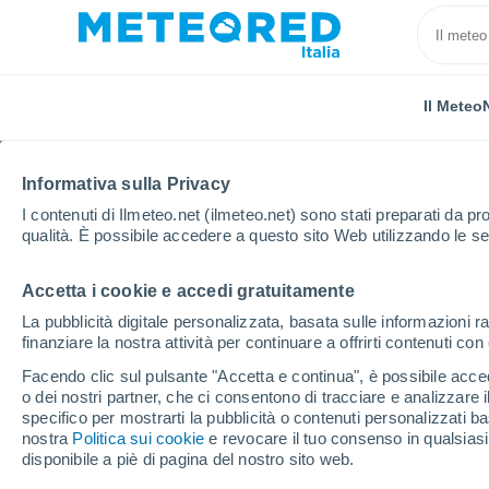
Il Meteo
Informativa sulla Privacy
I contenuti di Ilmeteo.net (ilmeteo.net) sono stati preparati da pro
qualità. È possibile accedere a questo sito Web utilizzando le se
Accetta i cookie e accedi gratuitamente
Home
Città metropolitana di Palermo
Palermo
La pubblicità digitale personalizzata, basata sulle informazioni ra
finanziare la nostra attività per continuare a offrirti contenuti co
Previsioni Meteo Pal
Facendo clic sul pulsante "Accetta e continua", è possibile accede
o dei nostri partner, che ci consentono di tracciare e analizzare
specifico per mostrarti la pubblicità o contenuti personalizzati b
Il Meteo 1 - 7
Orario
Oggi
Domani
Weekend
nostra
Politica sui cookie
e revocare il tuo consenso in qualsia
disponibile a piè di pagina del nostro sito web.