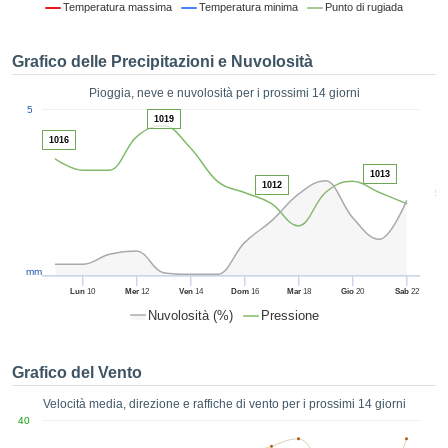
Temperatura massima
Temperatura minima
Punto di rugiada
ie e
edi
tamente
Grafico delle Precipitazioni e Nuvolosità
blicità
Pioggia, neve e nuvolosità per i prossimi 14 giorni
tale
1
5
lizzata,
1019
ACCETTA
 sulle
1016
E
azioni
CONTINUA
 tramite
1013
1012
5
ie o
e simili,
IMPOSTAZIONI
ente di
iare la
tività per
mm
uare a
Lun
10
Mer
12
Ven
14
Dom
16
Mar
18
Gio
20
Sab
22
contenuti
Nuvolosità (%)
Pressione
levati
ard di
à senza
Grafico del Vento
costo.
Velocità media, direzione e raffiche di vento per i prossimi 14 giorni
clic sul
40
 "Accetta