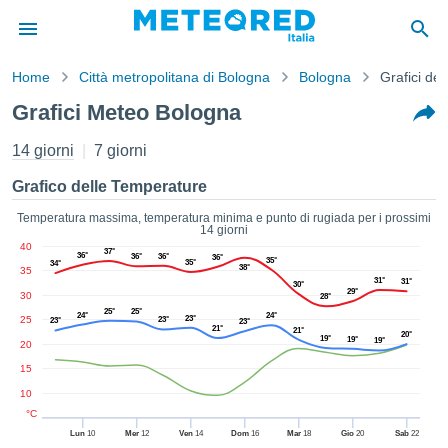
Home
Città metropolitana di Bologna
Bologna
Grafici de
mativa
Grafici Meteo Bologna
Privacy
nuti di
14 giorni
7 giorni
eo.net
eo.net)
Grafico delle Temperature
stati
ati da
Temperatura massima, temperatura minima e punto di rugiada per i prossimi
14 giorni
nisti per
40
e che le
37°
36°
36°
36°
36°
35°
35°
34°
38°
35
azioni
31°
31°
30°
siano di
29°
30
28°
tà. È
25°
25°
24°
24°
25
23°
23°
23°
23°
ibile
21°
21°
20°
19°
19°
19°
20
ere a
sito Web
15
ando le
10
 opzioni:
°C
Lun
10
Mer
12
Ven
14
Dom
16
Mar
18
Gio
20
Sab
22
tta i