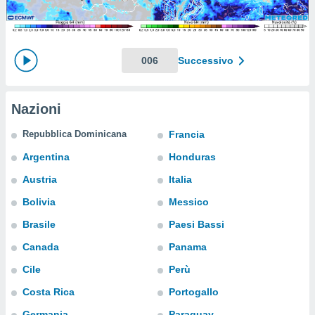
e
amente
cità
006
Successivo
izzata,
ACCETTA
ulle
E
Nazioni
ioni
CONTINUA
tramite
Repubblica Dominicana
Francia
e simili,
IMPOSTAZIONI
Argentina
Honduras
nte di
e la
Austria
Italia
tività per
Bolivia
Messico
re a
ontenuti
Brasile
Paesi Bassi
ti
 di
Canada
Panama
senza
Cile
Perù
sto.
Costa Rica
Portogallo
clic sul
 "Accetta
Germania
Paraguay