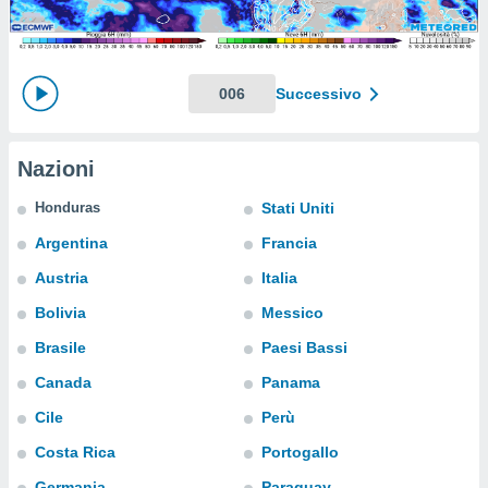
e
amente
cità
006
Successivo
izzata,
ACCETTA
ulle
E
Nazioni
ioni
CONTINUA
tramite
Honduras
Stati Uniti
e simili,
IMPOSTAZIONI
Argentina
Francia
nte di
e la
Austria
Italia
tività per
Bolivia
Messico
re a
ontenuti
Brasile
Paesi Bassi
ti
 di
Canada
Panama
senza
Cile
Perù
sto.
Costa Rica
Portogallo
clic sul
 "Accetta
Germania
Paraguay