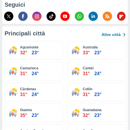
ioni
Seguici
e
à non
izzata.
utare
zione dei
Principali città
Altre città
 al
ito Web
Agramonte
Australia
questo
32°
23°
33°
23°
ento
 il
Camarioca
Cantel
31°
24°
31°
24°
o
, noi e i
Cárdenas
Colón
rtner
31°
24°
31°
23°
mo
tori
Guama
Guanabana
o
35°
23°
32°
23°
e simili
viare,