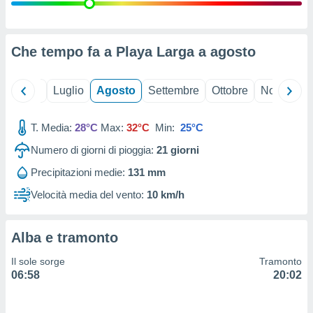
ioni
" o
tra
sui cookie
o sito
Che tempo fa a Playa Larga a
agosto
nostri
Giugno
Luglio
Agosto
Settembre
Ottobre
Novembre
mo il
T. Media:
28°C
Max:
32°C
Min:
25°C
te
ento dei
Numero di giorni di pioggia:
21
giorni
Precipitazioni medie:
131 mm
re
ioni su
Velocità media del vento:
10 km/h
vo e/o
i,
 dati
Alba e tramonto
er la
 della
Il sole sorge
Tramonto
à, creare
06:58
20:02
r la
à
izzata,