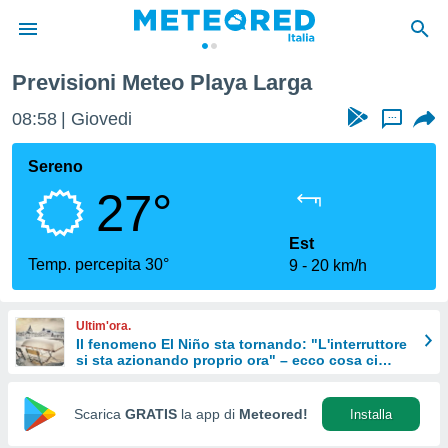
Previsioni Meteo Playa Larga
tiva
rivacy
08:58
Giovedi
...
ti di
net
Sereno
net)
27°
i
 da
nisti per
Est
 che le
Temp. percepita 30°
9
20 km/h
ioni
iano di
È
Ultim'ora.
Il fenomeno El Niño sta tornando: "L'interruttore
 a
si sta azionando proprio ora" – ecco cosa ci
ito Web
aspetta in inverno
do le
opzioni:
Scarica
GRATIS
la app di
Meteored!
Installa
 i