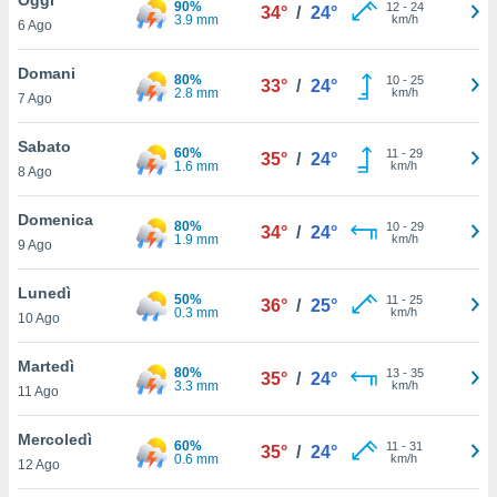
90%
a", è
12
-
24
34°
/
24°
3.9 mm
km/h
6 Ago
al sito
ettando
Domani
80%
10
-
25
33°
/
24°
zione di
2.8 mm
km/h
7 Ago
okie,
dei nostri
Sabato
60%
11
-
29
che ci
35°
/
24°
1.6 mm
km/h
8 Ago
no di
 e
e il
Domenica
80%
10
-
29
34°
/
24°
amento
1.9 mm
km/h
9 Ago
 Web,
i
Lunedì
50%
11
-
25
re un
36°
/
25°
0.3 mm
km/h
10 Ago
pecifico
arti la
Martedì
à o
80%
13
-
35
35°
/
24°
3.3 mm
km/h
i
11 Ago
zzati
 di esso.
Mercoledì
60%
11
-
31
sultare
35°
/
24°
0.6 mm
km/h
12 Ago
oni nella