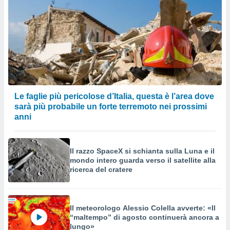
Le faglie più pericolose d’Italia, questa è l’area dove
sarà più probabile un forte terremoto nei prossimi
anni
Il razzo SpaceX si schianta sulla Luna e il
mondo intero guarda verso il satellite alla
ricerca del cratere
Il meteorologo Alessio Colella avverte: «Il
“maltempo” di agosto continuerà ancora a
lungo»