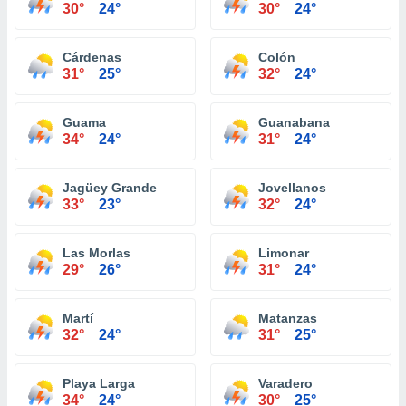
30°
24°
30°
24°
Cárdenas
Colón
31°
25°
32°
24°
Guama
Guanabana
34°
24°
31°
24°
Jagüey Grande
Jovellanos
33°
23°
32°
24°
Las Morlas
Limonar
29°
26°
31°
24°
Martí
Matanzas
32°
24°
31°
25°
Playa Larga
Varadero
34°
24°
30°
25°