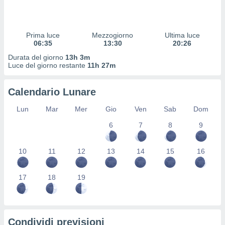
 profili
lezione
cità
izzata,
Prima luce
Mezzogiorno
Ultima luce
fili per
06:35
13:30
20:26
Durata del giorno
13h 3m
izzazione
Luce del giorno restante
11h 27m
nuti,
 profili
Calendario Lunare
lezione
uti
Lun
Mar
Mer
Gio
Ven
Sab
Dom
zzati,
 le
6
7
8
9
ni degli
 misurare
zioni dei
10
11
12
13
14
15
16
,
ere il
17
18
19
so
he o la
ione di
enienti
Condividi previsioni
diverse,