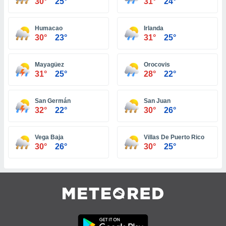
30°
25°
31°
24°
 e
ati
 quali la
Humacao
Irlanda
a su
30°
23°
31°
25°
ito web,
IP e
tori di
Mayagüez
Orocovis
Alcuni
31°
25°
28°
22°
ro
 tuoi dati
San Germán
San Juan
 sulla
32°
22°
30°
26°
un
e
, al quale
Vega Baja
Villas De Puerto Rico
rti. Per
30°
26°
30°
25°
puoi
il tuo
o o
l
nto dei
ualsiasi
 facendo