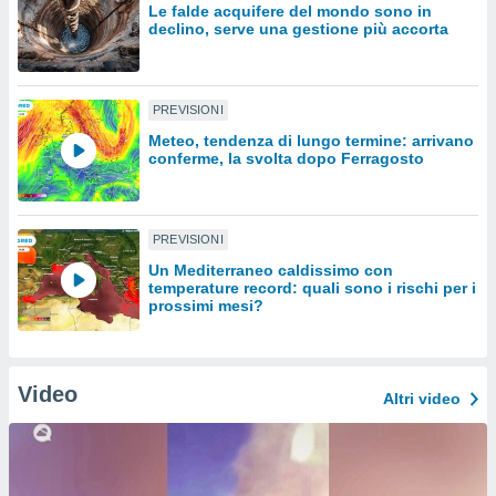
Le falde acquifere del mondo sono in
declino, serve una gestione più accorta
sui cookie
e il tuo
 in
PREVISIONI
o
Meteo, tendenza di lungo termine: arrivano
 il
conferme, la svolta dopo Ferragosto
azioni
kie
re
PREVISIONI
le a piè
 del
Un Mediterraneo caldissimo con
temperature record: quali sono i rischi per i
to web.
prossimi mesi?
ATIVA,
Video
e
Altri video
gie
i cookie
ccetti
zione dei