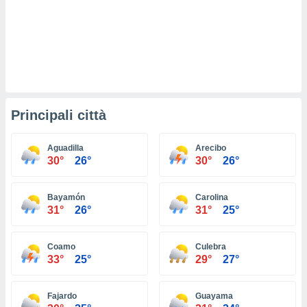
ioni
e
à non
izzata.
utare
zione dei
 al
ito Web
Principali città
questo
ento
 il
Aguadilla
Arecibo
30°
26°
30°
26°
o
Bayamón
Carolina
, noi e i
31°
26°
31°
25°
rtner
mo
Coamo
Culebra
tori
33°
25°
29°
27°
o
e simili
viare,
Fajardo
Guayama