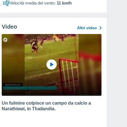
Velocità media del vento:
11 km/h
Video
Altri video
Un fulmine colpisce un campo da calcio a
Narathiwat, in Thailandia.