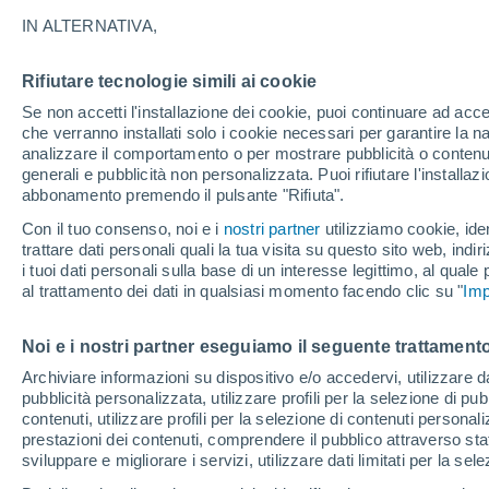
25°
IN ALTERNATIVA,
Rifiutare tecnologie simili ai cookie
Est
Se non accetti l'installazione dei cookie, puoi continuare ad acc
Temp. percepita 26°
6
-
13 km/
che verranno installati solo i cookie necessari per garantire la n
analizzare il comportamento o per mostrare pubblicità o contenut
generali e pubblicità non personalizzata. Puoi rifiutare l'install
abbonamento premendo il pulsante "Rifiuta".
Ultim'ora.
L’estate non cambia rotta: caldo fino a metà
Con il tuo consenso, noi e i
nostri partner
utilizziamo cookie, iden
agosto, svolta possibile solo a fine mese
trattare dati personali quali la tua visita su questo sito web, indiri
i tuoi dati personali sulla base di un interesse legittimo, al quale
Il Meteo 1 - 7
Attualità
Mappa di pioggia
Radar di 
al trattamento dei dati in qualsiasi momento facendo clic su "
Imp
Noi e i nostri partner eseguiamo il seguente trattamento
Domani
Domenica
Oggi
Archiviare informazioni su dispositivo e/o accedervi, utilizzare dati
pubblicità personalizzata, utilizzare profili per la selezione di pu
8 Ago
9 Ago
7 Ago
contenuti, utilizzare profili per la selezione di contenuti personal
prestazioni dei contenuti, comprendere il pubblico attraverso stat
sviluppare e migliorare i servizi, utilizzare dati limitati per la sel
60%
90%
80%