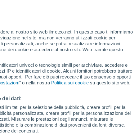
Allerta gialla
Allerta moderata per alte
temperature a Irlanda oggi
edere al nostro sito web ilmeteo.net. In questo caso ti informiamo
h
avigazione nel sito, ma non verranno utilizzati cookie per
i personalizzati, anche se potrai visualizzare informazioni
azione dei cookie e accedere al nostro sito Web tramite questo
tificatori univoci o tecnologie simili per archiviare, accedere e
zzi IP e identificatori di cookie. Alcuni fornitori potrebbero trattare
 puoi opporti. Per fare ciò puoi revocare il tuo consenso o opporti
pioggia
Satelliti
Modelli
ostazioni
" o nella nostra
Politica sui cookie
su questo sito web.
 dei dati:
Lunedì
Martedì
Mercoledì
Giovedi
 limitati per la selezione della pubblicità, creare profili per la
bblicità personalizzata, creare profili per la personalizzazione dei
10 Ago
11 Ago
12 Ago
13 Ago
izzati, Misurare le prestazioni degli annunci, misurare le
istiche o la combinazione di dati provenienti da fonti diverse,
ezione dei contenuti.
90%
90%
90%
60%