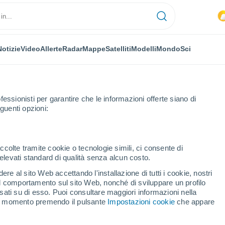
Notizie
Video
Allerte
Radar
Mappe
Satelliti
Modelli
Mondo
Sci
fessionisti per garantire che le informazioni offerte siano di
guenti opzioni:
ccolte tramite cookie o tecnologie simili, ci consente di
n elevati standard di qualità senza alcun costo.
a (Puerto Rico)
re al sito Web accettando l'installazione di tutti i cookie, nostri
 il comportamento sul sito Web, nonché di sviluppare un profilo
...
asati su di esso. Puoi consultare maggiori informazioni nella
si momento premendo il pulsante
Impostazioni cookie
che appare
Per ora
Caldo umido afoso nelle
prossime ore