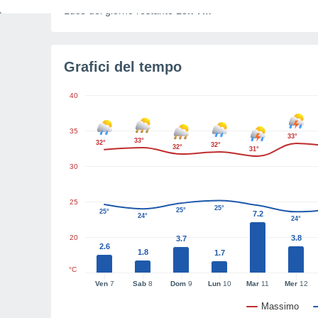
Luce del giorno restante
13h 7m
Grafici del tempo
40
35
33°
33°
32°
32°
32°
31°
30
25
25°
25°
25°
7.2
24°
24°
20
3.8
3.7
2.6
1.8
1.7
°C
Ven
7
Sab
8
Dom
9
Lun
10
Mar
11
Mer
12
Massimo