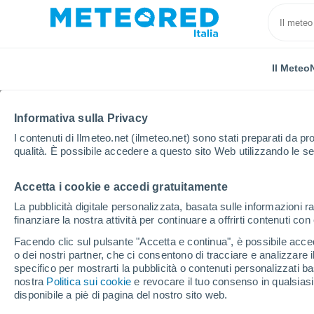
Il Meteo
Informativa sulla Privacy
I contenuti di Ilmeteo.net (ilmeteo.net) sono stati preparati da pro
qualità. È possibile accedere a questo sito Web utilizzando le se
Accetta i cookie e accedi gratuitamente
Home
Puerto Rico
Comune di Bayamón
Irlanda
La pubblicità digitale personalizzata, basata sulle informazioni ra
finanziare la nostra attività per continuare a offrirti contenuti co
Previsioni Meteo Irland
Facendo clic sul pulsante "Accetta e continua", è possibile accede
o dei nostri partner, che ci consentono di tracciare e analizzare
06:12
Venerdì
specifico per mostrarti la pubblicità o contenuti personalizzati b
nostra
Politica sui cookie
e revocare il tuo consenso in qualsia
disponibile a piè di pagina del nostro sito web.
Nubi sparse