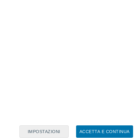
Calendario Lunare
Lun
Mar
Mer
Gio
Ven
Sab
Dom
7
8
9
10
11
12
13
14
15
16
17
18
19
20
IMPOSTAZIONI
ACCETTA E CONTINUA