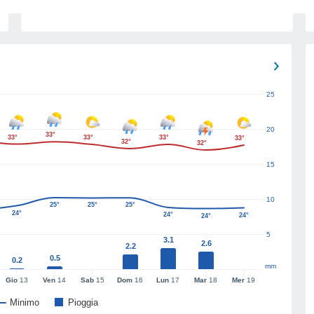
25
20
33°
33°
33°
33°
33°
32°
32°
15
10
25°
25°
25°
24°
24°
24°
24°
5
3.1
2.6
2.2
0.5
0.2
mm
Gio
13
Ven
14
Sab
15
Dom
16
Lun
17
Mar
18
Mer
19
Minimo
Pioggia