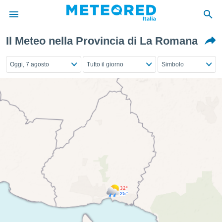
Il Meteo nella Provincia di La Romana
tiva
rivacy
Oggi, 7 agosto
Tutto il giorno
Simbolo
ti di
net
net)
i
 da
nisti per
 che le
ioni
iano di
È
 a
ito Web
32°
do le
25°
opzioni:
 i