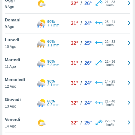
a", è
21
-
33
32°
/
26°
km/h
8 Ago
al sito
ettando
Domani
90%
25
-
41
31°
/
24°
zione di
7.7 mm
km/h
9 Ago
okie,
dei nostri
Lunedì
60%
22
-
33
che ci
32°
/
25°
1.1 mm
km/h
10 Ago
no di
 e
e il
Martedì
90%
22
-
36
31°
/
26°
amento
5.3 mm
km/h
11 Ago
 Web,
i
Mercoledì
90%
14
-
25
re un
31°
/
24°
3.1 mm
km/h
12 Ago
pecifico
arti la
Giovedi
à o
60%
21
-
40
32°
/
24°
0.2 mm
km/h
i
13 Ago
zzati
 di esso.
Venerdì
22
-
39
sultare
32°
/
25°
km/h
14 Ago
oni nella