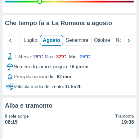
ioni
" o
tra
sui cookie
o sito
Che tempo fa a La Romana a
agosto
nostri
Giugno
Luglio
Agosto
Settembre
Ottobre
Novembre
mo il
T. Media:
28°C
Max:
32°C
Min:
25°C
te
ento dei
Numero di giorni di pioggia:
16
giorni
Precipitazioni medie:
82 mm
re
ioni su
Velocità media del vento:
11 km/h
vo e/o
i,
 dati
Alba e tramonto
er la
 della
Il sole sorge
Tramonto
à, creare
06:15
19:06
r la
à
izzata,