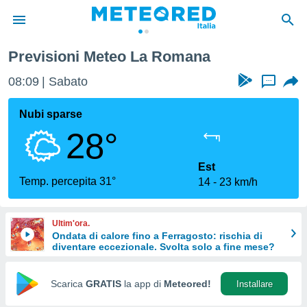
 Romana
Previsioni Meteo La Romana
tiva
rivacy
08:09
Sabato
...
ti di
net
Nubi sparse
net)
28°
i
 da
nisti per
Est
 che le
Temp. percepita 31°
14
23 km/h
ioni
iano di
È
Ultim'ora.
Ondata di calore fino a Ferragosto: rischia di
 a
diventare eccezionale. Svolta solo a fine mese?
ito Web
do le
opzioni:
Scarica
GRATIS
la app di
Meteored!
Installare
 i