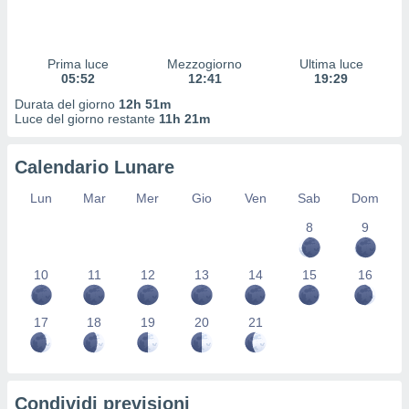
 profili
lezione
cità
izzata,
Prima luce
Mezzogiorno
Ultima luce
fili per
05:52
12:41
19:29
Durata del giorno
12h 51m
izzazione
Luce del giorno restante
11h 21m
nuti,
 profili
Calendario Lunare
lezione
uti
Lun
Mar
Mer
Gio
Ven
Sab
Dom
zzati,
 le
8
9
ni degli
 misurare
zioni dei
10
11
12
13
14
15
16
,
ere il
17
18
19
20
21
so
he o la
ione di
enienti
Condividi previsioni
diverse,