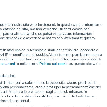
29°
16°
edere al nostro sito web ilmeteo.net. In questo caso ti informiamo
32°
aracas
23°
avigazione nel sito, ma non verranno utilizzati cookie per
La Toscana
i personalizzati, anche se potrai visualizzare informazioni
28°
azione dei cookie e accedere al nostro sito Web tramite questo
23°
34°
25°
Curiapo
32°
Ciudad
23°
tificatori univoci o tecnologie simili per archiviare, accedere e
Bolívar
Caicara de
zzi IP e identificatori di cookie. Alcuni fornitori potrebbero trattare
Orinoco
 puoi opporti. Per fare ciò puoi revocare il tuo consenso o opporti
30°
ostazioni
" o nella nostra
Politica sui cookie
su questo sito web.
31°
21°
24°
San
Salvador de
o
Paul
29°
ho
 dei dati:
17°
30°
 limitati per la selezione della pubblicità, creare profili per la
Santa Elena
23°
de Uairen
bblicità personalizzata, creare profili per la personalizzazione dei
 de
izzati, Misurare le prestazioni degli annunci, misurare le
po
istiche o la combinazione di dati provenienti da fonti diverse,
ezione dei contenuti.