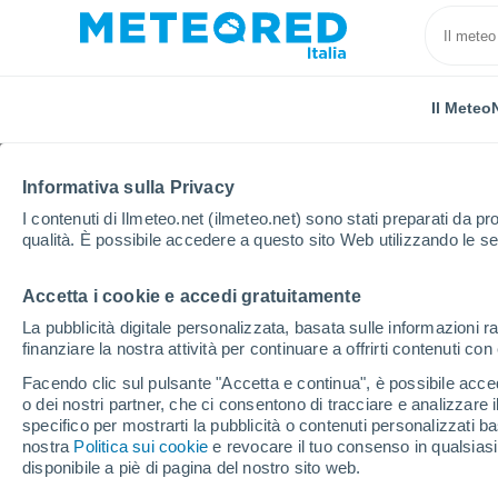
Il Meteo
Informativa sulla Privacy
I contenuti di Ilmeteo.net (ilmeteo.net) sono stati preparati da pro
qualità. È possibile accedere a questo sito Web utilizzando le se
Accetta i cookie e accedi gratuitamente
Home
Venezuela
La pubblicità digitale personalizzata, basata sulle informazioni ra
finanziare la nostra attività per continuare a offrirti contenuti co
Il Meteo in Venezuela
Facendo clic sul pulsante "Accetta e continua", è possibile accede
o dei nostri partner, che ci consentono di tracciare e analizzare
specifico per mostrarti la pubblicità o contenuti personalizzati b
Oggi, 7 agosto
Tutto il giorno
Simbolo
nostra
Politica sui cookie
e revocare il tuo consenso in qualsia
disponibile a piè di pagina del nostro sito web.