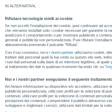
IN ALTERNATIVA,
32°
Rifiutare tecnologie simili ai cookie
28°
31°
Maracaibo
Se non accetti l'installazione dei cookie, puoi continuare ad acc
C
22°
che verranno installati solo i cookie necessari per garantire la n
Barquisimeto
analizzare il comportamento o per mostrare pubblicità o contenut
generali e pubblicità non personalizzata. Puoi rifiutare l'install
abbonamento premendo il pulsante "Rifiuta".
27°
19°
Con il tuo consenso, noi e i
nostri partner
utilizziamo cookie, iden
30°
San
trattare dati personali quali la tua visita su questo sito web, indiri
24°
Cristóbal
i tuoi dati personali sulla base di un interesse legittimo, al quale
Elorza
al trattamento dei dati in qualsiasi momento facendo clic su "
Imp
Puert
Ayacuc
Noi e i nostri partner eseguiamo il seguente trattamento
Archiviare informazioni su dispositivo e/o accedervi, utilizzare dati
pubblicità personalizzata, utilizzare profili per la selezione di pu
San
Fernando
contenuti, utilizzare profili per la selezione di contenuti personal
Ataba
prestazioni dei contenuti, comprendere il pubblico attraverso stat
sviluppare e migliorare i servizi, utilizzare dati limitati per la sel