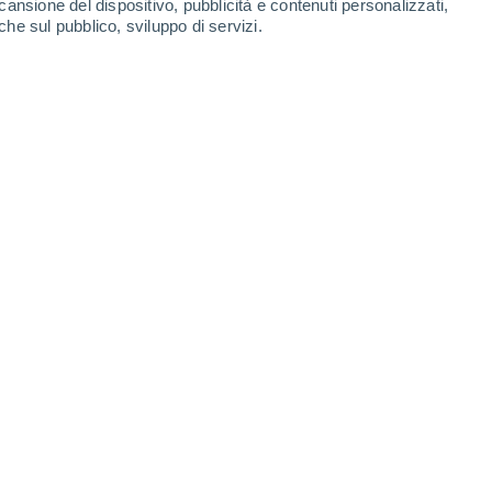
cansione del dispositivo, pubblicità e contenuti personalizzati,
che sul pubblico, sviluppo di servizi.
Leaflet
|
©
OpenStreetMap
|
ECMWF
by © Meteored