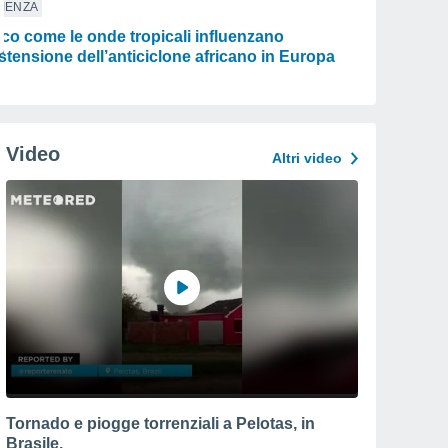
IENZA
co come le onde tropicali influenzano
estensione dell’anticiclone africano in Europa
Video
Altri video
Tornado e piogge torrenziali a Pelotas, in
Brasile.