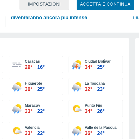
SCIENZA
SC
IMPOSTAZIONI
ACCETTA E CONTINUA
Super El Niño: le ondate di calore in Europa
Ec
diventeranno ancora più intense
l’
Caracas
Ciudad Bolívar
29°
16°
34°
25°
Higuerote
La Toscana
30°
25°
32°
23°
Maracay
Punto Fijo
33°
22°
34°
26°
Valencia
Valle de la Pascua
33°
22°
36°
24°