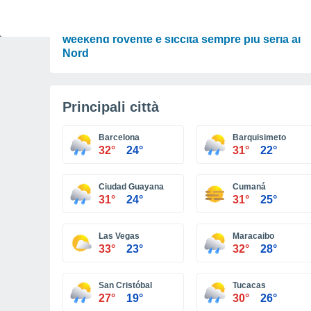
PREVISIONI
Meteo Italia, caldo africano fino a Ferragosto:
weekend rovente e siccità sempre più seria al
Nord
Principali città
Barcelona
Barquisimeto
32°
24°
31°
22°
Ciudad Guayana
Cumaná
31°
24°
31°
25°
Las Vegas
Maracaibo
33°
23°
32°
28°
San Cristóbal
Tucacas
27°
19°
30°
26°