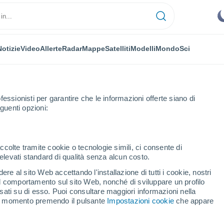
Notizie
Video
Allerte
Radar
Mappe
Satelliti
Modelli
Mondo
Sci
fessionisti per garantire che le informazioni offerte siano di
guenti opzioni:
ccolte tramite cookie o tecnologie simili, ci consente di
n elevati standard di qualità senza alcun costo.
re al sito Web accettando l'installazione di tutti i cookie, nostri
 il comportamento sul sito Web, nonché di sviluppare un profilo
asati su di esso. Puoi consultare maggiori informazioni nella
si momento premendo il pulsante
Impostazioni cookie
che appare