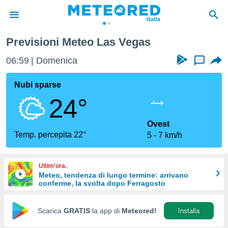
Previsioni Meteo Las Vegas
tiva
rivacy
06:59
Domenica
...
ti di
net
Nubi sparse
net)
24°
i
 da
nisti per
Ovest
 che le
Temp. percepita 22°
5
7 km/h
ioni
iano di
È
Ultim'ora.
Meteo, tendenza di lungo termine: arrivano
 a
conferme, la svolta dopo Ferragosto
ito Web
do le
opzioni:
Scarica
GRATIS
la app di
Meteored!
Installa
 i