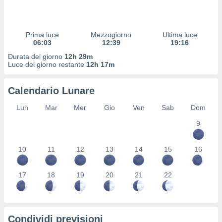
 profili
lezione
cità
izzata,
Prima luce
Mezzogiorno
Ultima luce
fili per
06:03
12:39
19:16
Durata del giorno
12h 29m
izzazione
Luce del giorno restante
12h 17m
nuti,
 profili
Calendario Lunare
lezione
uti
Lun
Mar
Mer
Gio
Ven
Sab
Dom
zzati,
 le
9
ni degli
 misurare
zioni dei
10
11
12
13
14
15
16
,
ere il
17
18
19
20
21
22
so
he o la
ione di
enienti
Condividi previsioni
diverse,