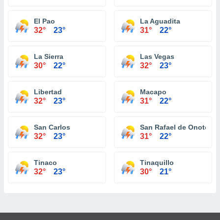
El Pao
La Aguadita
32°
23°
31°
22°
La Sierra
Las Vegas
30°
22°
32°
23°
Libertad
Macapo
32°
23°
31°
22°
San Carlos
San Rafael de Onoto
32°
23°
31°
22°
Tinaco
Tinaquillo
32°
23°
30°
21°