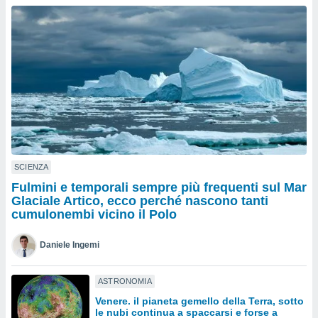
a", è
al sito
ettando
zione di
okie,
dei nostri
che ci
no di
 e
e il
amento
 Web,
SCIENZA
i
Fulmini e temporali sempre più frequenti sul Mar
re un
Glaciale Artico, ecco perché nascono tanti
pecifico
cumulonembi vicino il Polo
arti la
à o
Daniele Ingemi
i
zzati
 di esso.
ASTRONOMIA
sultare
Venere. il pianeta gemello della Terra, sotto
le nubi continua a spaccarsi e forse a
oni nella