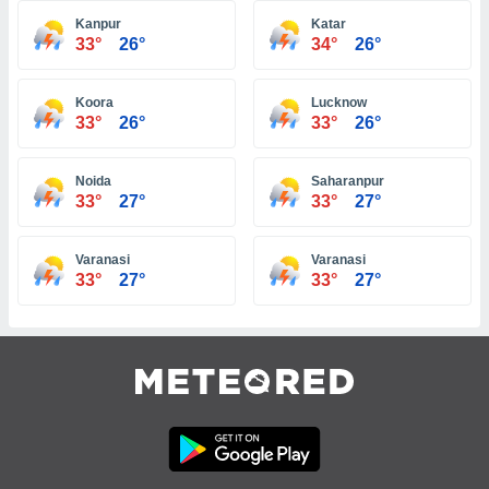
 e
ati
Kanpur
Katar
33°
26°
34°
26°
 quali la
a su
ito web,
Koora
Lucknow
IP e
33°
26°
33°
26°
tori di
Alcuni
Noida
Saharanpur
ro
33°
27°
33°
27°
 tuoi dati
 sulla
un
Varanasi
Varanasi
e
33°
27°
33°
27°
, al quale
rti. Per
puoi
il tuo
o o
l
nto dei
ualsiasi
 facendo