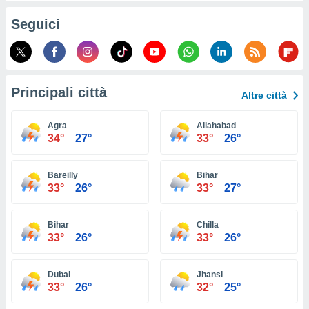
ioni
e
Seguici
à non
izzata.
utare
zione dei
Principali città
 al
Altre città
ito Web
questo
Agra
Allahabad
ento
34°
27°
33°
26°
 il
Bareilly
Bihar
33°
26°
33°
27°
o
, noi e i
rtner
Bihar
Chilla
mo
33°
26°
33°
26°
tori
o
Dubai
Jhansi
e simili
33°
26°
32°
25°
viare,