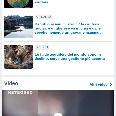
eruttare
sui cookie
e il tuo
ATTUALITÀ
 in
Danubio ai minimi storici: la centrale
nucleare ungherese va in crisi e dalle
o
secche riemerge un giovane mammut
 il
azioni
SCIENZA
kie
re
Le falde acquifere del mondo sono in
le a piè
declino, serve una gestione più accorta
 del
to web.
Video
ATIVA,
Altri video
e
gie
i cookie
ccetti
zione dei